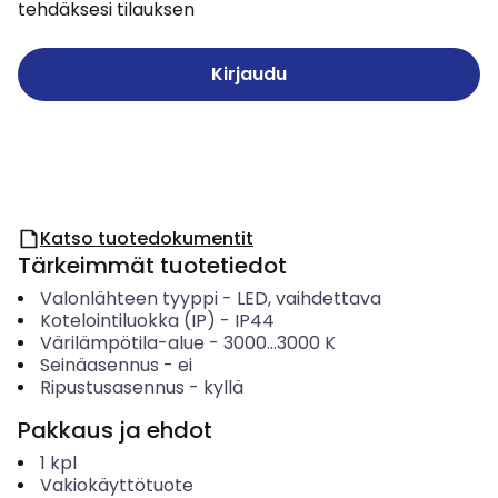
tehdäksesi tilauksen
Kirjaudu
Katso tuotedokumentit
Tärkeimmät tuotetiedot
Valonlähteen tyyppi
-
LED, vaihdettava
Kotelointiluokka (IP)
-
IP44
Värilämpötila-alue
-
3000...3000
K
Seinäasennus
-
ei
Ripustusasennus
-
kyllä
Pakkaus ja ehdot
1
kpl
Vakiokäyttötuote