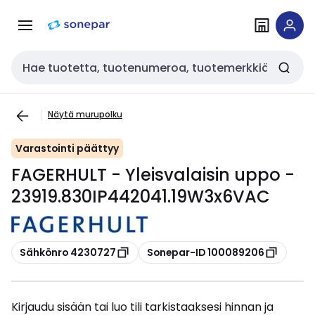
Siirry
Siirry
navigointiin
sisältöön
Haku
Näytä murupolku
Varastointi päättyy
FAGERHULT - Yleisvalaisin uppo -
23919.830IP442041.19W3x6VAC
Kopioi
Kopioi
Sähkönro 4230727
Sonepar-ID 100089206
Kirjaudu sisään tai luo tili tarkistaaksesi hinnan ja