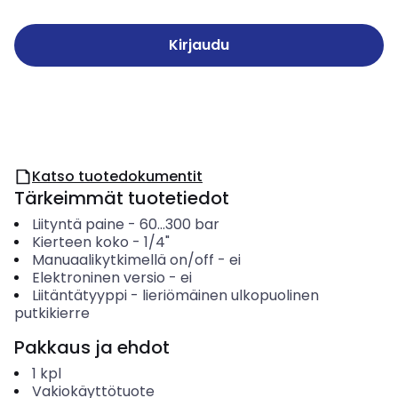
Kirjaudu
Katso tuotedokumentit
Tärkeimmät tuotetiedot
Liityntä paine
-
60...300
bar
Kierteen koko
-
1/4"
Manuaalikytkimellä on/off
-
ei
Elektroninen versio
-
ei
Liitäntätyyppi
-
lieriömäinen ulkopuolinen
putkikierre
Pakkaus ja ehdot
1
kpl
Vakiokäyttötuote