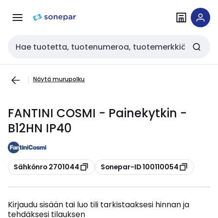
Siirry
Siirry
navigointiin
sisältöön
Haku
Näytä murupolku
FANTINI COSMI - Painekytkin -
B12HN IP40
Kopioi
Kopioi
Sähkönro 2701044
Sonepar-ID 100110054
Kirjaudu sisään tai luo tili tarkistaaksesi hinnan ja
tehdäksesi tilauksen