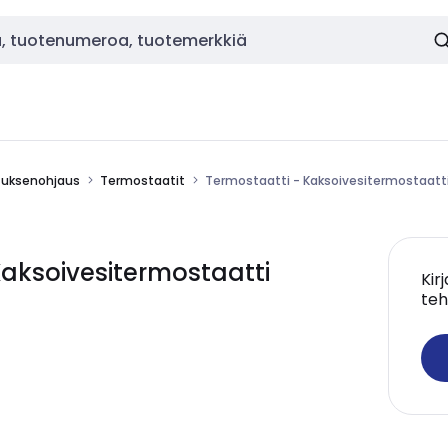
stuksenohjaus
Termostaatit
Termostaatti - Kaksoivesitermostaat
Kaksoivesitermostaatti
Kir
teh