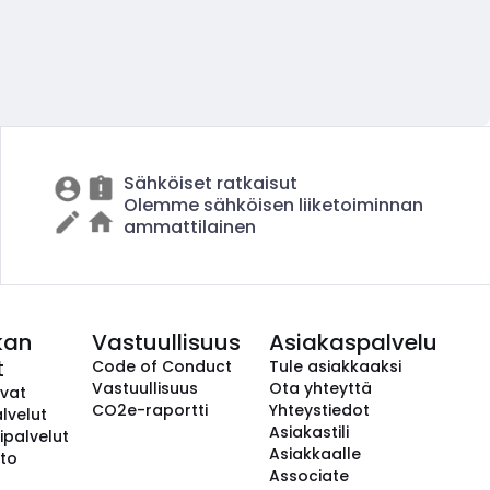
Sähköiset ratkaisut
Olemme sähköisen liiketoiminnan
ammattilainen
kan
Vastuullisuus
Asiakaspalvelu
t
Code of Conduct
Tule asiakkaaksi
Vastuullisuus
Ota yhteyttä
avat
CO2e-raportti
Yhteystiedot
lvelut
Asiakastili
ipalvelut
Asiakkaalle
to
Associate