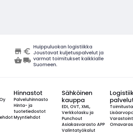
Huippuluokan logistiikka
Joustavat kuljetuspalvelut ja
varmat toimitukset kaikkialle
Suomeen.
Hinnastot
Sähköinen
Logistii
kauppa
palvelu
 Oy
Palveluhinnasto
Hinta- ja
EDI, OVT, XML,
Toimitust
tuotetiedostot
Verkkolasku ja
Lisäarvopa
aehdot
Myyntiehdot
Punchout
Varastoint
Asiakasvarasto APP
Omavaras
Valintatyökalut