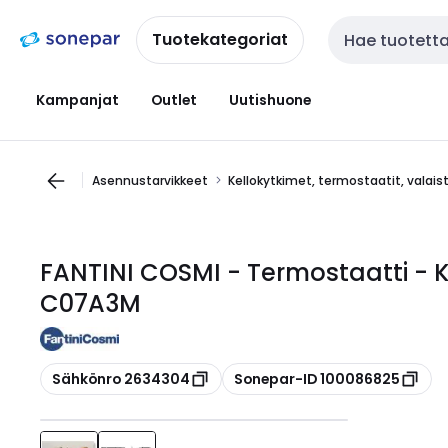
Siirry
Siirry
navigointiin
sisältöön
Tuotekategoriat
Haku
Kampanjat
Outlet
Uutishuone
Asennustarvikkeet
Kellokytkimet, termostaatit, valai
FANTINI COSMI - Termostaatti - 
C07A3M
Kopioi
Kopioi
Sähkönro 2634304
Sonepar-ID 100086825