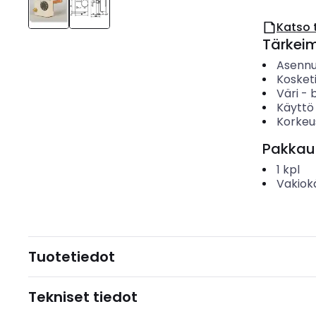
Katso 
Tärkei
Asenn
Kosket
Väri
-
Käyttö
Korkeu
Pakkau
1
kpl
Vakiok
Tuotetiedot
Tekniset tiedot