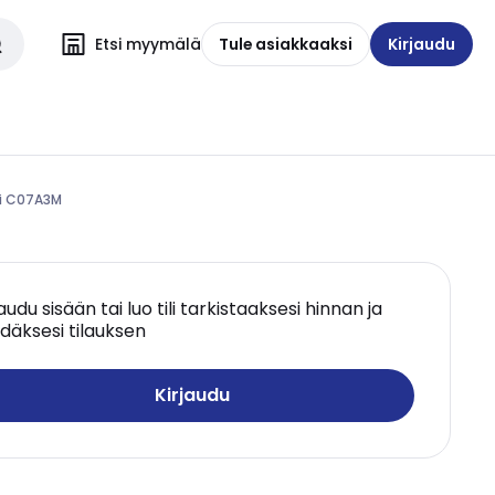
Etsi myymälä
Tule asiakkaaksi
Kirjaudu
ti C07A3M
jaudu sisään tai luo tili tarkistaaksesi hinnan ja
däksesi tilauksen
Kirjaudu