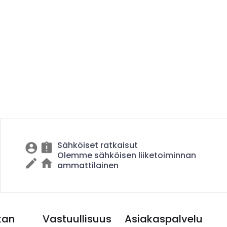
Sähköiset ratkaisut
Olemme sähköisen liiketoiminnan
ammattilainen
kan
Vastuullisuus
Asiakaspalvelu