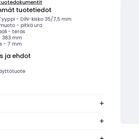
tuotedokumentit
mmät tuotetiedot
 Tyyppi
-
DIN-kisko 35/7,5 mm
 muoto
-
pitkä ura
ali
-
teräs
-
383
mm
s
-
7
mm
s ja ehdot
äyttötuote