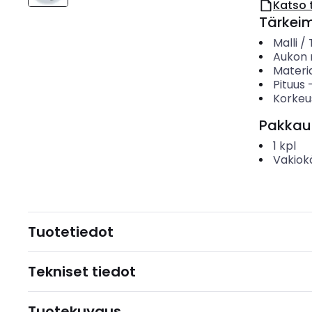
Katso 
Tärkei
Malli /
Aukon
Materia
Pituus
Korkeu
Pakkau
1
kpl
Vakiok
Tuotetiedot
Tekniset tiedot
Tuotekuvaus