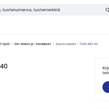
ot>ip20
Din-kiskot ja -tarvikkeet
Asennuskisko - TS35 ARH 40
 40
Kir
teh