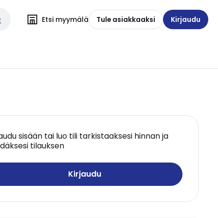
Etsi myymälä
Tule asiakkaaksi
Kirjaudu
jaudu sisään tai luo tili tarkistaaksesi hinnan ja
däksesi tilauksen
Kirjaudu