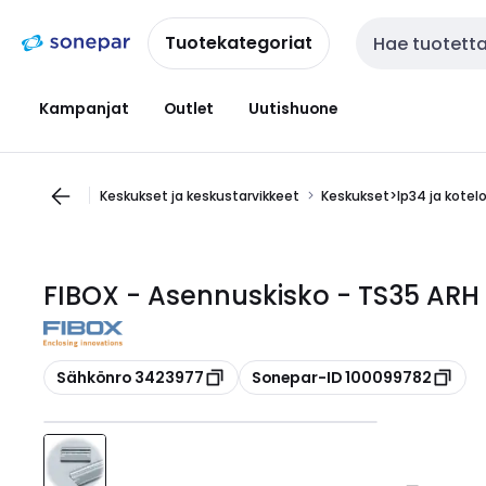
Siirry
Siirry
navigointiin
sisältöön
Tuotekategoriat
Haku
Kampanjat
Outlet
Uutishuone
Keskukset ja keskustarvikkeet
Keskukset>Ip34 ja kotel
FIBOX - Asennuskisko - TS35 ARH
Kopioi
Kopioi
Sähkönro 3423977
Sonepar-ID 100099782