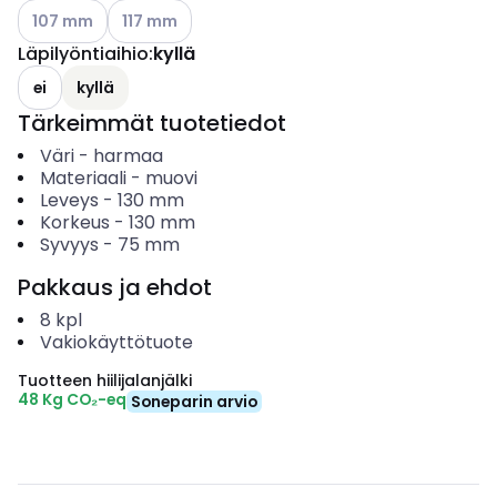
Katso käytettävissä olevat vaihtoehdot
Katso käytettävissä olevat vaihtoehdot
107 mm
117 mm
Läpilyöntiaihio
:
kyllä
ei
kyllä
Tärkeimmät tuotetiedot
Väri
-
harmaa
Materiaali
-
muovi
Leveys
-
130
mm
Korkeus
-
130
mm
Syvyys
-
75
mm
Pakkaus ja ehdot
8
kpl
Vakiokäyttötuote
Tuotteen hiilijalanjälki
48 Kg CO₂-eq
Soneparin arvio