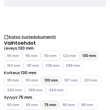
Katso tuotedokumentit
Vaihtoehdot
Leveys
:
130 mm
Katso käytettävissä olevat vaihtoehdot
Katso käytettävissä olevat vaihtoehdot
Katso käytettävissä olevat vaihtoehdot
Katso käytettävissä olevat v
65 mm
95 mm
110 mm
122 mm
130 mm
Katso käytettävissä olevat vaihtoehdot
Katso käytettävissä olevat vaihtoehdot
Katso käytettävissä olevat vaihtoehdot
Katso käytettävissä olevat
163 mm
191 mm
239 mm
289 mm
Korkeus
:
130 mm
Katso käytettävissä olevat vaihtoehdot
Katso käytettävissä olevat vaihtoehdot
Katso käytettävissä olevat 
Katso käytettävi
95 mm
110 mm
130 mm
187 mm
201 mm
Katso käytettävissä olevat vaihtoehdot
Katso käytettävissä olevat vaihtoehdot
Katso käytettävissä olevat vaihtoehd
240 mm
289 mm
344 mm
Syvyys
:
75 mm
Katso käytettävissä olevat vaihtoehdot
Katso käytettävissä olevat vaihtoehdot
Katso käytettävissä olevat v
Katso käytettävis
60 mm
65 mm
75 mm
90 mm
98 mm