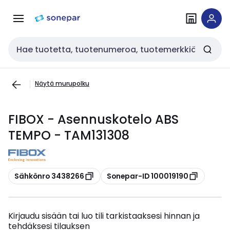
Siirry
Siirry
navigointiin
sisältöön
Haku
Näytä murupolku
FIBOX - Asennuskotelo ABS
TEMPO - TAM131308
Kopioi
Kopioi
Sähkönro 3438266
Sonepar-ID 100019190
Kirjaudu sisään tai luo tili tarkistaaksesi hinnan ja
tehdäksesi tilauksen