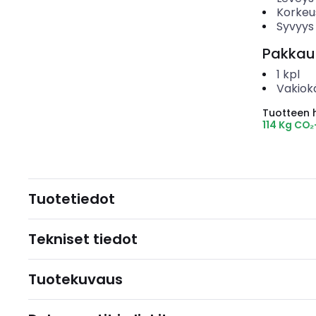
Korkeu
Syvyys
Pakkau
1
kpl
Vakiok
Tuotteen hi
114 Kg CO
Tuotetiedot
Tekniset tiedot
Tuotekuvaus