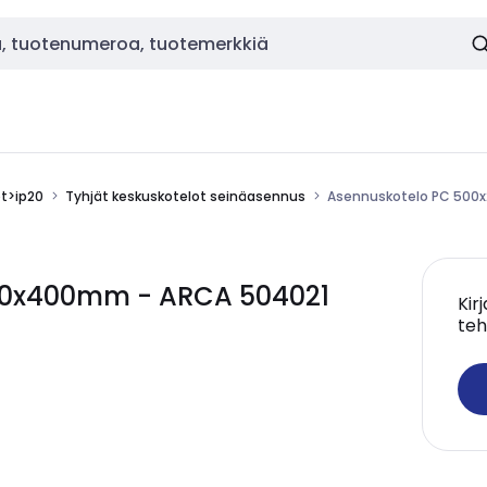
ot>ip20
Tyhjät keskuskotelot seinäasennus
Asennuskotelo PC 500
210x400mm - ARCA 504021
Kir
teh