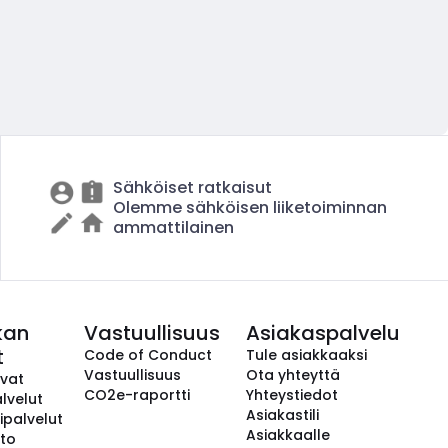
Sähköiset ratkaisut
Olemme sähköisen liiketoiminnan
ammattilainen
kan
Vastuullisuus
Asiakaspalvelu
t
Code of Conduct
Tule asiakkaaksi
Vastuullisuus
Ota yhteyttä
avat
CO2e-raportti
Yhteystiedot
lvelut
Asiakastili
ipalvelut
Asiakkaalle
to