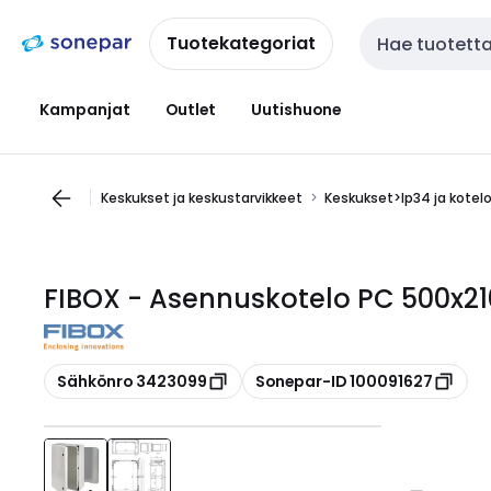
Siirry
Siirry
navigointiin
sisältöön
Tuotekategoriat
Haku
Kampanjat
Outlet
Uutishuone
Keskukset ja keskustarvikkeet
Keskukset>Ip34 ja kotel
FIBOX - Asennuskotelo PC 500x
Kopioi
Kopioi
Sähkönro 3423099
Sonepar-ID 100091627