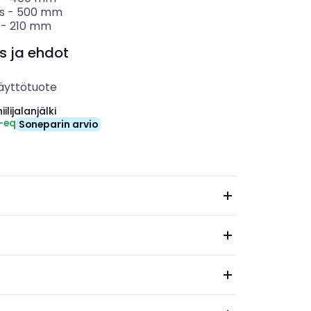
s
-
500
mm
-
210
mm
s ja ehdot
äyttötuote
ilijalanjälki
₂-eq
Soneparin arvio