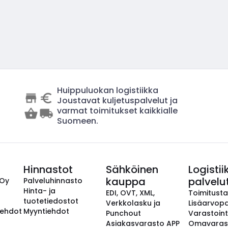
Huippuluokan logistiikka
Joustavat kuljetuspalvelut ja
varmat toimitukset kaikkialle
Suomeen.
Hinnastot
Sähköinen
Logistii
kauppa
palvelu
 Oy
Palveluhinnasto
Hinta- ja
EDI, OVT, XML,
Toimitust
tuotetiedostot
Verkkolasku ja
Lisäarvopa
aehdot
Myyntiehdot
Punchout
Varastoint
Asiakasvarasto APP
Omavaras