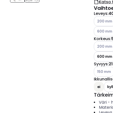
Katso 
Vaihto
Leveys
:
4
Katso käyt
200 mm
Katso käyt
600 mm
Korkeus
:
Katso käyt
200 mm
600 mm
Syvyys
:
2
Katso käyt
150 mm
Ikkunallis
ei
kyl
Tärkei
Väri
-
Materia
Leveys