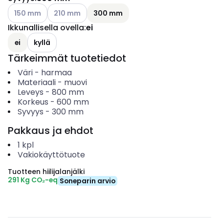
Katso käytettävissä olevat vaihtoehdot
Katso käytettävissä olevat vaihtoehdot
150 mm
210 mm
300 mm
Ikkunallisella ovella
:
ei
ei
kyllä
Tärkeimmät tuotetiedot
Väri
-
harmaa
Materiaali
-
muovi
Leveys
-
800
mm
Korkeus
-
600
mm
Syvyys
-
300
mm
Pakkaus ja ehdot
1
kpl
Vakiokäyttötuote
Tuotteen hiilijalanjälki
291 Kg CO₂-eq
Soneparin arvio