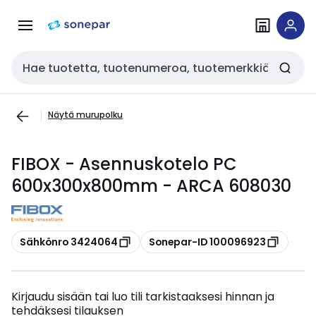
Siirry
Siirry
navigointiin
sisältöön
Haku
Näytä murupolku
FIBOX - Asennuskotelo PC
600x300x800mm - ARCA 608030
Kopioi
Kopioi
Sähkönro 3424064
Sonepar-ID 100096923
Kirjaudu sisään tai luo tili tarkistaaksesi hinnan ja
tehdäksesi tilauksen