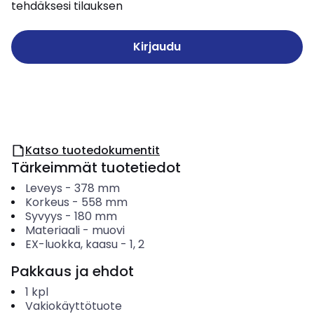
tehdäksesi tilauksen
Kirjaudu
Katso tuotedokumentit
Tärkeimmät tuotetiedot
Leveys
-
378
mm
Korkeus
-
558
mm
Syvyys
-
180
mm
Materiaali
-
muovi
EX-luokka, kaasu
-
1, 2
Pakkaus ja ehdot
1
kpl
Vakiokäyttötuote