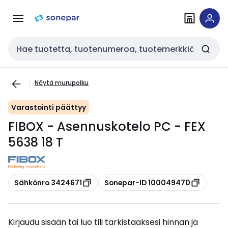
Siirry
Siirry
navigointiin
sisältöön
Haku
Näytä murupolku
Varastointi päättyy
FIBOX - Asennuskotelo PC - FEX
5638 18 T
Kopioi
Kopioi
Sähkönro 3424671
Sonepar-ID 100049470
Kirjaudu sisään tai luo tili tarkistaaksesi hinnan ja