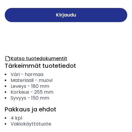
Kirjaudu
Katso tuotedokumentit
Tärkeimmät tuotetiedot
Väri
-
harmaa
Materiaali
-
muovi
Leveys
-
180
mm
Korkeus
-
255
mm
Syvyys
-
150
mm
Pakkaus ja ehdot
4
kpl
Vakiokäyttötuote