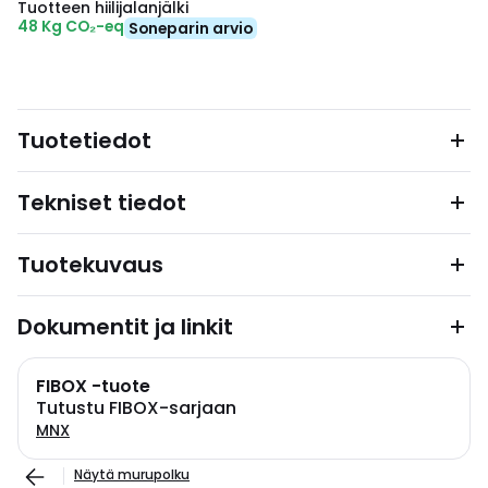
Tuotteen hiilijalanjälki
48 Kg CO₂-eq
Soneparin arvio
Tuotetiedot
Tekniset tiedot
Tuotekuvaus
Dokumentit ja linkit
FIBOX -tuote
Tutustu FIBOX-sarjaan
MNX
Näytä murupolku