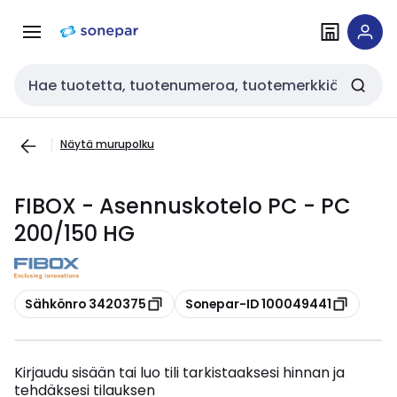
Siirry
Siirry
navigointiin
sisältöön
Haku
Näytä murupolku
FIBOX - Asennuskotelo PC - PC
200/150 HG
Kopioi
Kopioi
Sähkönro 3420375
Sonepar-ID 100049441
Kirjaudu sisään tai luo tili tarkistaaksesi hinnan ja
tehdäksesi tilauksen