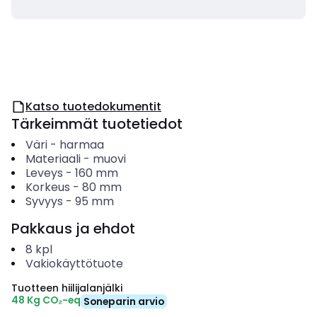
Katso tuotedokumentit
Tärkeimmät tuotetiedot
Väri
-
harmaa
Materiaali
-
muovi
Leveys
-
160
mm
Korkeus
-
80
mm
Syvyys
-
95
mm
Pakkaus ja ehdot
8
kpl
Vakiokäyttötuote
Tuotteen hiilijalanjälki
48 Kg CO₂-eq
Soneparin arvio