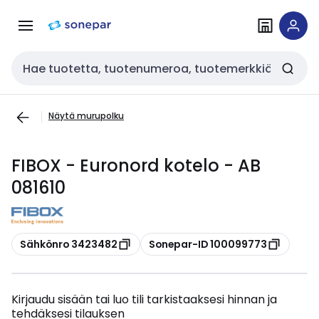
Siirry
Siirry
navigointiin
sisältöön
Haku
Näytä murupolku
FIBOX - Euronord kotelo - AB
081610
Kopioi
Kopioi
Sähkönro 3423482
Sonepar-ID 100099773
Kirjaudu sisään tai luo tili tarkistaaksesi hinnan ja
tehdäksesi tilauksen