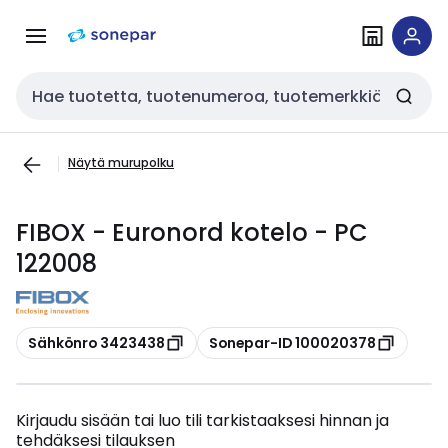
Siirry
Siirry
navigointiin
sisältöön
Haku
Näytä murupolku
FIBOX - Euronord kotelo - PC
122008
Kopioi
Kopioi
Sähkönro 3423438
Sonepar-ID 100020378
Kirjaudu sisään tai luo tili tarkistaaksesi hinnan ja
tehdäksesi tilauksen