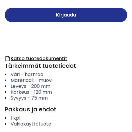
Kirjaudu
Katso tuotedokumentit
Tärkeimmät tuotetiedot
Väri
-
harmaa
Materiaali
-
muovi
Leveys
-
200
mm
Korkeus
-
120
mm
Syvyys
-
75
mm
Pakkaus ja ehdot
1
kpl
Vakiokäyttötuote