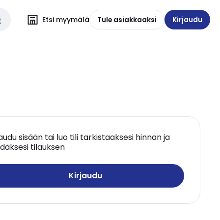
Etsi myymälä
Tule asiakkaaksi
Kirjaudu
jaudu sisään tai luo tili tarkistaaksesi hinnan ja
däksesi tilauksen
Kirjaudu