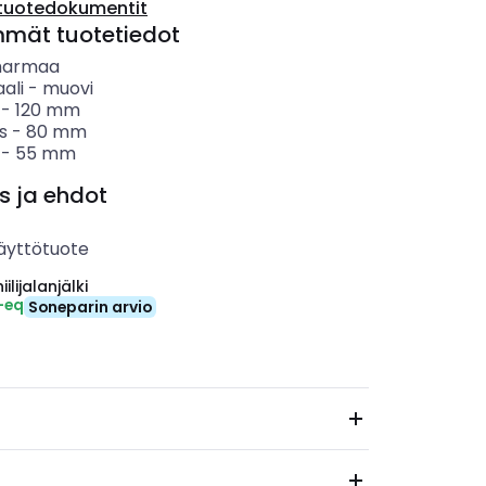
tuotedokumentit
mmät tuotetiedot
harmaa
ali
-
muovi
-
120
mm
s
-
80
mm
-
55
mm
s ja ehdot
äyttötuote
ilijalanjälki
-eq
Soneparin arvio