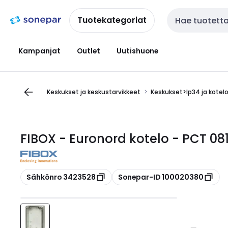
Siirry
Siirry
navigointiin
sisältöön
Tuotekategoriat
Haku
Kampanjat
Outlet
Uutishuone
Keskukset ja keskustarvikkeet
Keskukset>Ip34 ja kotel
FIBOX - Euronord kotelo - PCT 08
Kopioi
Kopioi
Sähkönro 3423528
Sonepar-ID 100020380