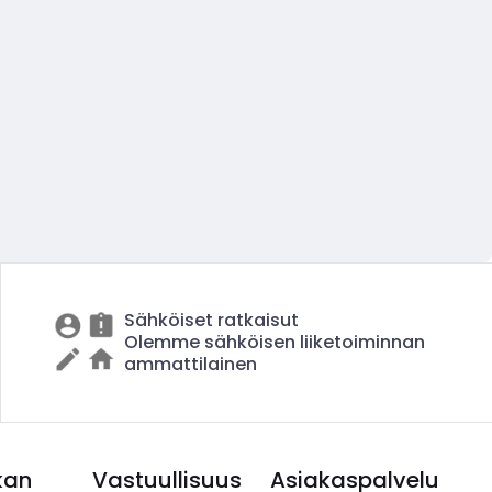
Sähköiset ratkaisut
Olemme sähköisen liiketoiminnan
ammattilainen
kan
Vastuullisuus
Asiakaspalvelu