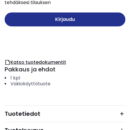
tehdäksesi tilauksen
Kirjaudu
Katso tuotedokumentit
Pakkaus ja ehdot
1
kpl
Vakiokäyttötuote
Tuotetiedot