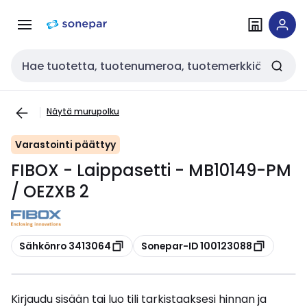
Siirry
Siirry
navigointiin
sisältöön
Haku
Näytä murupolku
Varastointi päättyy
FIBOX - Laippasetti - MB10149-PM
/ OEZXB 2
Kopioi
Kopioi
Sähkönro 3413064
Sonepar-ID 100123088
Kirjaudu sisään tai luo tili tarkistaaksesi hinnan ja