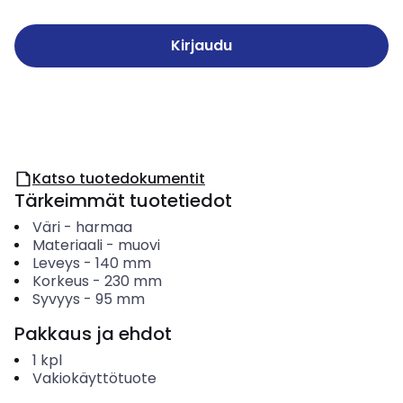
Kirjaudu
Katso tuotedokumentit
Tärkeimmät tuotetiedot
Väri
-
harmaa
Materiaali
-
muovi
Leveys
-
140
mm
Korkeus
-
230
mm
Syvyys
-
95
mm
Pakkaus ja ehdot
1
kpl
Vakiokäyttötuote