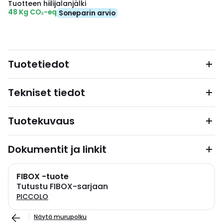
Tuotteen hiilijalanjälki
48 Kg CO₂-eq
Soneparin arvio
Tuotetiedot
Tekniset tiedot
Tuotekuvaus
Dokumentit ja linkit
FIBOX -tuote
Tutustu FIBOX-sarjaan
PICCOLO
Näytä murupolku