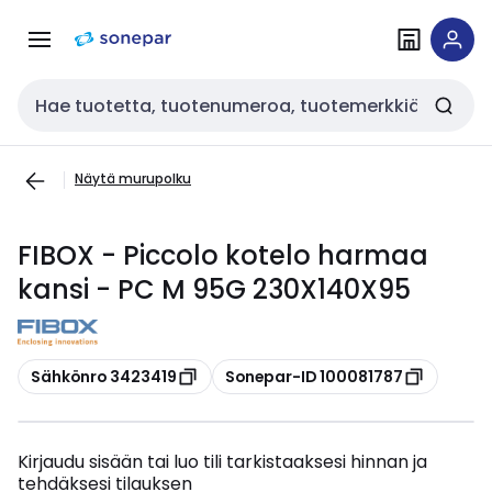
Siirry
Siirry
navigointiin
sisältöön
Haku
Näytä murupolku
FIBOX - Piccolo kotelo harmaa
kansi - PC M 95G 230X140X95
Kopioi
Kopioi
Sähkönro 3423419
Sonepar-ID 100081787
Kirjaudu sisään tai luo tili tarkistaaksesi hinnan ja
tehdäksesi tilauksen