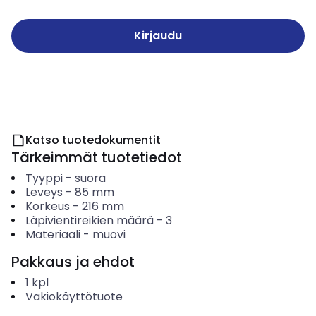
Kirjaudu
Katso tuotedokumentit
Tärkeimmät tuotetiedot
Tyyppi
-
suora
Leveys
-
85
mm
Korkeus
-
216
mm
Läpivientireikien määrä
-
3
Materiaali
-
muovi
Pakkaus ja ehdot
1
kpl
Vakiokäyttötuote