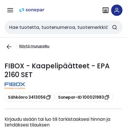
Siirry
Siirry
navigointiin
sisältöön
Haku
Näytä murupolku
FIBOX - Kaapelipäätteet - EPA
2160 SET
Kopioi
Kopioi
Sähkönro 3413056
Sonepar-ID 100021983
Kirjaudu sisään tai luo tili tarkistaaksesi hinnan ja
tehdäksesi tilauksen