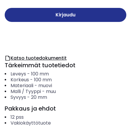
Kirjaudu
Katso tuotedokumentit
Tärkeimmät tuotetiedot
Leveys
-
100
mm
Korkeus
-
100
mm
Materiaali
-
muovi
Malli / Tyyppi
-
muu
Syvyys
-
20
mm
Pakkaus ja ehdot
12
pss
Vakiokäyttötuote