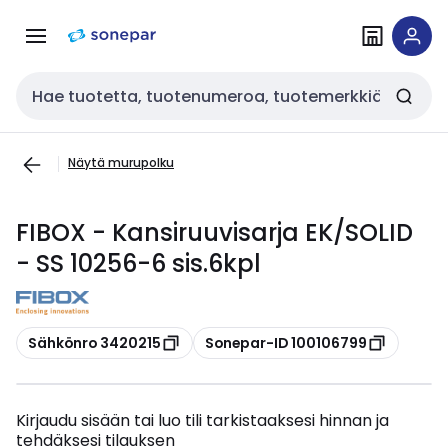
Siirry
Siirry
navigointiin
sisältöön
Haku
Näytä murupolku
FIBOX - Kansiruuvisarja EK/SOLID
- SS 10256-6 sis.6kpl
Kopioi
Kopioi
Sähkönro 3420215
Sonepar-ID 100106799
Kirjaudu sisään tai luo tili tarkistaaksesi hinnan ja
tehdäksesi tilauksen