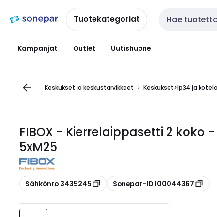
Siirry
Siirry
navigointiin
sisältöön
Tuotekategoriat
Haku
Kampanjat
Outlet
Uutishuone
Keskukset ja keskustarvikkeet
Keskukset>Ip34 ja kotel
FIBOX - Kierrelaippasetti 2 koko 
5xM25
Kopioi
Kopioi
Sähkönro 3435245
Sonepar-ID 100044367