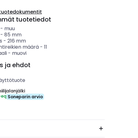
tuotedokumentit
mmät tuotetiedot
-
muu
-
85
mm
s
-
216
mm
ntireikien määrä
-
11
ali
-
muovi
s ja ehdot
äyttötuote
ilijalanjälki
-eq
Soneparin arvio