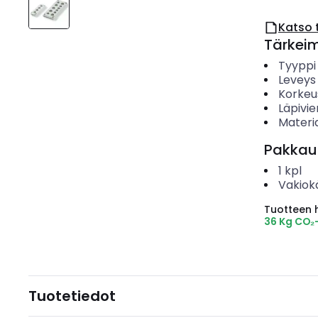
Katso 
Tärkei
Tyyppi
Leveys
Korkeu
Läpivie
Materia
Pakkau
1
kpl
Vakiok
Tuotteen hi
36 Kg CO₂
Tuotetiedot