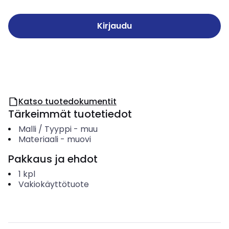
Kirjaudu
Katso tuotedokumentit
Tärkeimmät tuotetiedot
Malli / Tyyppi
-
muu
Materiaali
-
muovi
Pakkaus ja ehdot
1
kpl
Vakiokäyttötuote