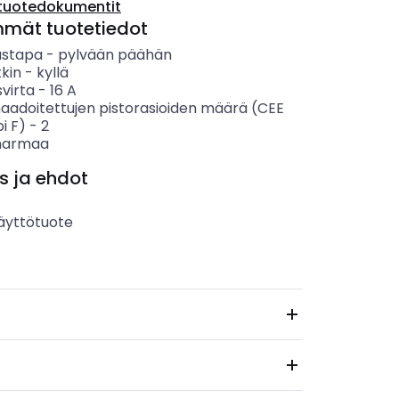
tuotedokumentit
mmät tuotetiedot
ustapa
-
pylvään päähän
kin
-
kyllä
svirta
-
16
A
aadoitettujen pistorasioiden määrä (CEE
i F)
-
2
harmaa
s ja ehdot
äyttötuote