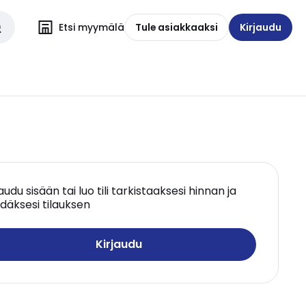
Etsi myymälä
Tule asiakkaaksi
Kirjaudu
jaudu sisään tai luo tili tarkistaaksesi hinnan ja
däksesi tilauksen
Kirjaudu