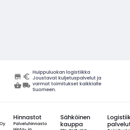
Huippuluokan logistiikka
Joustavat kuljetuspalvelut ja
varmat toimitukset kaikkialle
Suomeen.
Hinnastot
Sähköinen
Logistii
kauppa
palvelu
 Oy
Palveluhinnasto
Hinta- ja