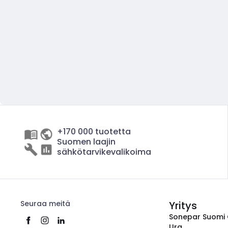
+170 000 tuotetta
Suomen laajin
sähkötarvikevalikoima
Seuraa meitä
Yritys
Sonepar Suomi
Ura