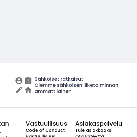
Sähköiset ratkaisut
Olemme sähköisen liiketoiminnan
ammattilainen
kan
Vastuullisuus
Asiakaspalvelu
t
Code of Conduct
Tule asiakkaaksi
Vastuullisuus
Ota yhteyttä