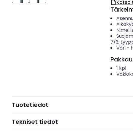
Katso 
Tärkei
Asenn
Aikakyt
Nimelli
Suojam
7/3, tyypp
Väri
-
Pakkau
1
kpl
Vakiok
Tuotetiedot
Tekniset tiedot