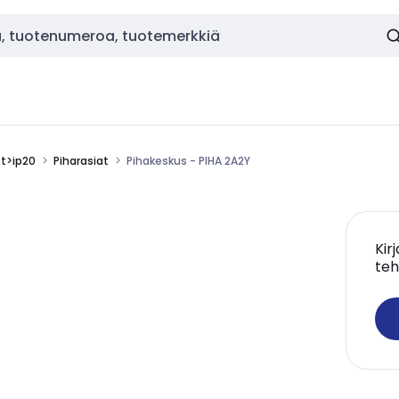
ot>ip20
Piharasiat
Pihakeskus - PIHA 2A2Y
Kir
teh