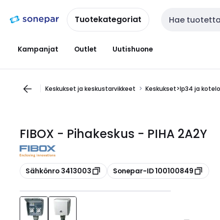
Siirry
Siirry
navigointiin
sisältöön
Tuotekategoriat
Haku
Kampanjat
Outlet
Uutishuone
Keskukset ja keskustarvikkeet
Keskukset>Ip34 ja kotel
FIBOX - Pihakeskus - PIHA 2A2Y
Kopioi
Kopioi
Sähkönro 3413003
Sonepar-ID 100100849