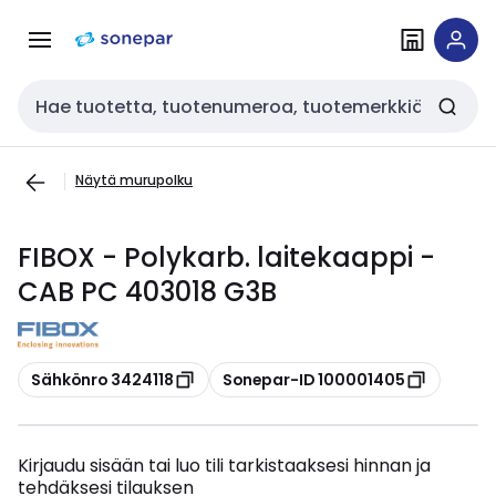
Siirry
Siirry
navigointiin
sisältöön
Haku
Näytä murupolku
FIBOX - Polykarb. laitekaappi -
CAB PC 403018 G3B
Kopioi
Kopioi
Sähkönro 3424118
Sonepar-ID 100001405
Kirjaudu sisään tai luo tili tarkistaaksesi hinnan ja
tehdäksesi tilauksen