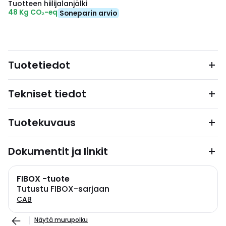
Tuotteen hiilijalanjälki
48 Kg CO₂-eq
Soneparin arvio
Tuotetiedot
Tekniset tiedot
Tuotekuvaus
Dokumentit ja linkit
FIBOX -tuote
Tutustu FIBOX-sarjaan
CAB
Näytä murupolku