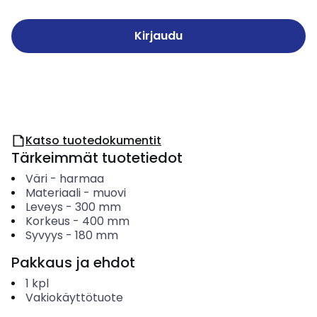
Kirjaudu
Katso tuotedokumentit
Tärkeimmät tuotetiedot
Väri
-
harmaa
Materiaali
-
muovi
Leveys
-
300
mm
Korkeus
-
400
mm
Syvyys
-
180
mm
Pakkaus ja ehdot
1
kpl
Vakiokäyttötuote