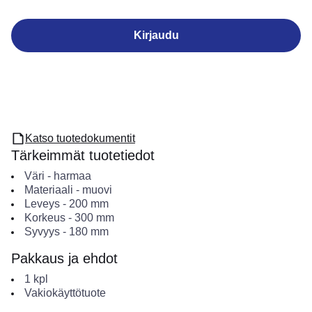
Kirjaudu
Katso tuotedokumentit
Tärkeimmät tuotetiedot
Väri
-
harmaa
Materiaali
-
muovi
Leveys
-
200
mm
Korkeus
-
300
mm
Syvyys
-
180
mm
Pakkaus ja ehdot
1
kpl
Vakiokäyttötuote