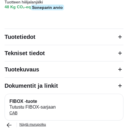
Tuotteen hiilijalanjälki
48 Kg CO₂-eq
Soneparin arvio
Tuotetiedot
Tekniset tiedot
Tuotekuvaus
Dokumentit ja linkit
FIBOX -tuote
Tutustu FIBOX-sarjaan
CAB
Näytä murupolku