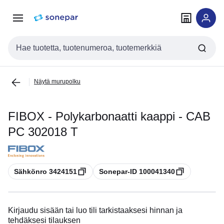
Siirry
Siirry
navigointiin
sisältöön
Haku
Näytä murupolku
FIBOX - Polykarbonaatti kaappi - CAB
PC 302018 T
Kopioi
Kopioi
Sähkönro 3424151
Sonepar-ID 100041340
Kirjaudu sisään tai luo tili tarkistaaksesi hinnan ja
tehdäksesi tilauksen