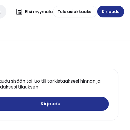
Etsi myymälä
Tule asiakkaaksi
Kirjaudu
jaudu sisään tai luo tili tarkistaaksesi hinnan ja
däksesi tilauksen
Kirjaudu