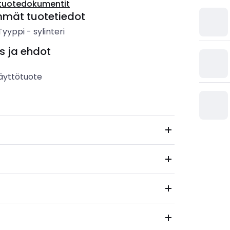
tuotedokumentit
mmät tuotetiedot
 Tyyppi
-
sylinteri
s ja ehdot
äyttötuote