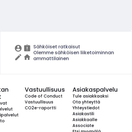
Sähköiset ratkaisut
Olemme sähköisen liiketoiminnan
ammattilainen
kan
Vastuullisuus
Asiakaspalvelu
t
Code of Conduct
Tule asiakkaaksi
Vastuullisuus
Ota yhteyttä
avat
CO2e-raportti
Yhteystiedot
lvelut
Asiakastili
ipalvelut
Asiakkaalle
to
Associate
Etsi myymälä