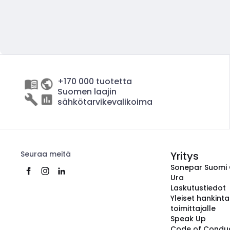
+170 000 tuotetta
Suomen laajin
sähkötarvikevalikoima
Seuraa meitä
Yritys
Sonepar Suomi
Ura
Laskutustiedot
Yleiset hankint
toimittajalle
Speak Up
Code of Condu