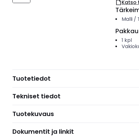
Katso 
Tärkei
Malli /
Pakkau
1
kpl
Vakiok
Tuotetiedot
Tekniset tiedot
Tuotekuvaus
Dokumentit ja linkit