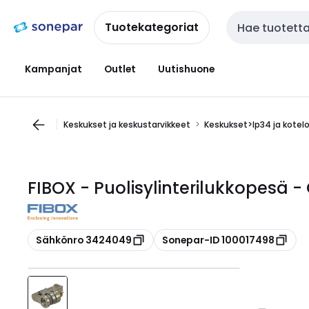
Siirry
Siirry
navigointiin
sisältöön
Tuotekategoriat
Haku
Kampanjat
Outlet
Uutishuone
Keskukset ja keskustarvikkeet
Keskukset>Ip34 ja kotel
FIBOX - Puolisylinterilukkopesä -
Kopioi
Kopioi
Sähkönro 3424049
Sonepar-ID 100017498