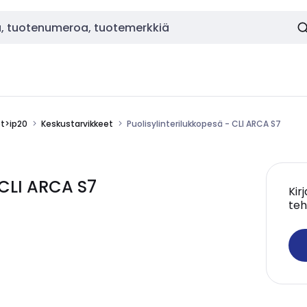
ot>ip20
Keskustarvikkeet
Puolisylinterilukkopesä - CLI ARCA S7
 CLI ARCA S7
Kir
teh