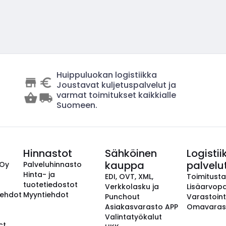
Huippuluokan logistiikka
Joustavat kuljetuspalvelut ja
varmat toimitukset kaikkialle
Suomeen.
Hinnastot
Sähköinen
Logistii
kauppa
palvelu
 Oy
Palveluhinnasto
Hinta- ja
EDI, OVT, XML,
Toimitust
tuotetiedostot
Verkkolasku ja
Lisäarvopa
aehdot
Myyntiehdot
Punchout
Varastoint
Asiakasvarasto APP
Omavaras
Valintatyökalut
ct