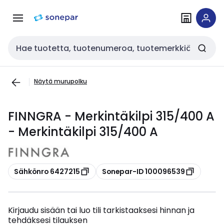
Siirry
Siirry
navigointiin
sisältöön
Haku
Näytä murupolku
FINNGRA - Merkintäkilpi 315/400 A
- Merkintäkilpi 315/400 A
Kopioi
Kopioi
Sähkönro 6427215
Sonepar-ID 100096539
Kirjaudu sisään tai luo tili tarkistaaksesi hinnan ja
tehdäksesi tilauksen