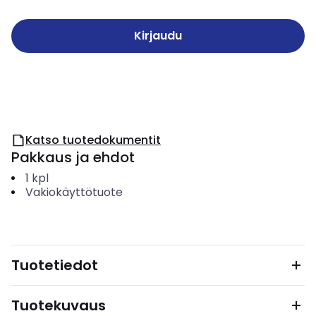
Kirjaudu
Katso tuotedokumentit
Pakkaus ja ehdot
1
kpl
Vakiokäyttötuote
Tuotetiedot
Tuotekuvaus