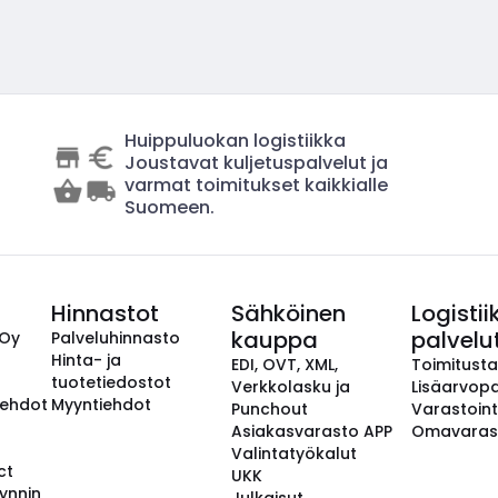
Huippuluokan logistiikka
Joustavat kuljetuspalvelut ja
varmat toimitukset kaikkialle
Suomeen.
Hinnastot
Sähköinen
Logistii
kauppa
palvelu
 Oy
Palveluhinnasto
Hinta- ja
EDI, OVT, XML,
Toimitust
tuotetiedostot
Verkkolasku ja
Lisäarvopa
aehdot
Myyntiehdot
Punchout
Varastoint
Asiakasvarasto APP
Omavaras
Valintatyökalut
ct
UKK
ynnin