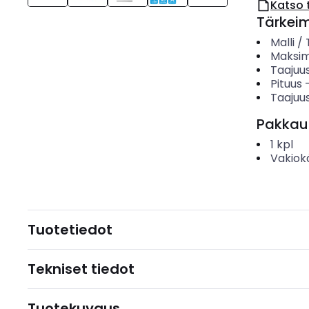
Katso 
Tärkei
Malli /
Maksim
Taajuu
Pituus
Taajuus
Pakkau
1
kpl
Vakiok
Tuotetiedot
Tekniset tiedot
Tuotekuvaus