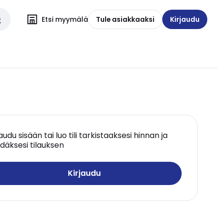
Etsi myymälä
Tule asiakkaaksi
Kirjaudu
jaudu sisään tai luo tili tarkistaaksesi hinnan ja
däksesi tilauksen
Kirjaudu