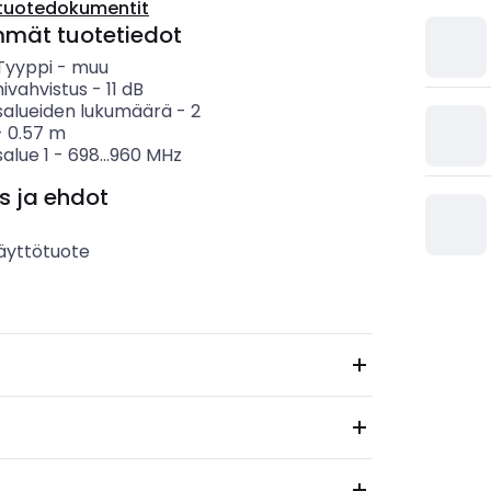
tuotedokumentit
mmät tuotetiedot
 Tyyppi
-
muu
ivahvistus
-
11
dB
salueiden lukumäärä
-
2
-
0.57
m
alue 1
-
698...960
MHz
s ja ehdot
äyttötuote