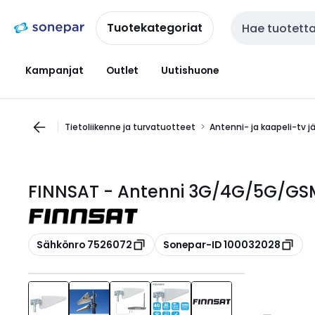
Siirry
Siirry
navigointiin
sisältöön
Tuotekategoriat
Haku
Kampanjat
Outlet
Uutishuone
Tietoliikenne ja turvatuotteet
Antenni- ja kaapeli-tv j
FINNSAT - Antenni 3G/4G/5G/GSM 
Kopioi
Kopioi
Sähkönro 7526072
Sonepar-ID 100032028