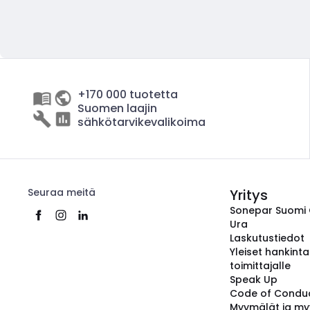
+170 000 tuotetta
Suomen laajin
sähkötarvikevalikoima
Seuraa meitä
Yritys
Sonepar Suomi
Ura
Laskutustiedot
Yleiset hankint
toimittajalle
Speak Up
Code of Condu
Myymälät ja my