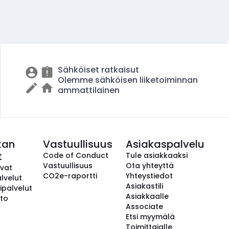
Sähköiset ratkaisut
Olemme sähköisen liiketoiminnan
ammattilainen
kan
Vastuullisuus
Asiakaspalvelu
t
Code of Conduct
Tule asiakkaaksi
Vastuullisuus
Ota yhteyttä
avat
CO2e-raportti
Yhteystiedot
lvelut
Asiakastili
ipalvelut
Asiakkaalle
to
Associate
Etsi myymälä
Toimittajalle