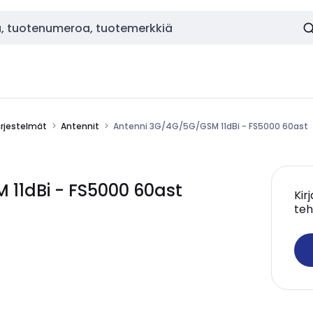
ärjestelmät
Antennit
Antenni 3G/4G/5G/GSM 11dBi - FS5000 60ast
11dBi - FS5000 60ast
Kir
teh