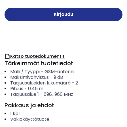
Kirjaudu
Katso tuotedokumentit
Tärkeimmät tuotetiedot
Malli / Tyyppi
-
GSM-antenni
Maksimivahvistus
-
9
dB
Taajuusalueiden lukumäärä
-
2
Pituus
-
0.45
m
Taajuusalue 1
-
698...960
MHz
Pakkaus ja ehdot
1
kpl
Vakiokäyttötuote