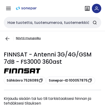
Siirry
Siirry
navigointiin
sisältöön
Haku
Näytä murupolku
FINNSAT - Antenni 3G/4G/GSM
7dB - FS3000 360ast
Kopioi
Kopioi
Sähkönro 7526089
Sonepar-ID 100057875
Kirjaudu sisään tai luo tili tarkistaaksesi hinnan ja
tehdäksesi tilauksen