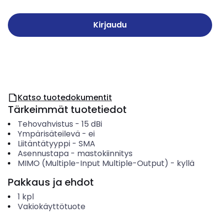
Kirjaudu
Katso tuotedokumentit
Tärkeimmät tuotetiedot
Tehovahvistus
-
15
dBi
Ympärisäteilevä
-
ei
Liitäntätyyppi
-
SMA
Asennustapa
-
mastokiinnitys
MIMO (Multiple-Input Multiple-Output)
-
kyllä
Pakkaus ja ehdot
1
kpl
Vakiokäyttötuote