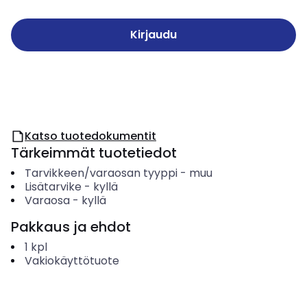
Kirjaudu
Katso tuotedokumentit
Tärkeimmät tuotetiedot
Tarvikkeen/varaosan tyyppi
-
muu
Lisätarvike
-
kyllä
Varaosa
-
kyllä
Pakkaus ja ehdot
1
kpl
Vakiokäyttötuote