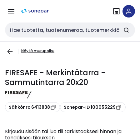
Siirry
Siirry
navigointiin
sisältöön
Haku
Näytä murupolku
FIRESAFE - Merkintätarra -
Sammutintarra 20x20
Kopioi
Kopioi
Sähkönro 6413838
Sonepar-ID 100055229
Kirjaudu sisään tai luo tili tarkistaaksesi hinnan ja
tehdäksesi tilauksen