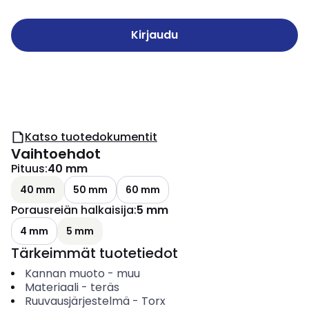
Kirjaudu
Katso tuotedokumentit
Vaihtoehdot
Pituus
:
40 mm
40 mm
50 mm
60 mm
Porausreiän halkaisija
:
5 mm
4 mm
5 mm
Tärkeimmät tuotetiedot
Kannan muoto
-
muu
Materiaali
-
teräs
Ruuvausjärjestelmä
-
Torx