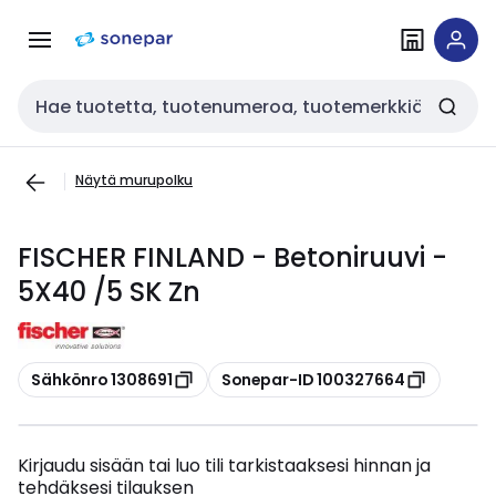
Siirry
Siirry
navigointiin
sisältöön
Haku
Näytä murupolku
FISCHER FINLAND - Betoniruuvi -
5X40 /5 SK Zn
Kopioi
Kopioi
Sähkönro 1308691
Sonepar-ID 100327664
Kirjaudu sisään tai luo tili tarkistaaksesi hinnan ja
tehdäksesi tilauksen