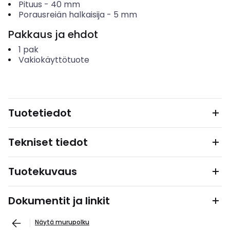
Pituus
-
40
mm
Porausreiän halkaisija
-
5
mm
Pakkaus ja ehdot
1
pak
Vakiokäyttötuote
Tuotetiedot
Tekniset tiedot
Tuotekuvaus
Dokumentit ja linkit
Näytä murupolku