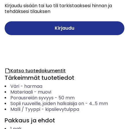
Kirjaudu sisään tai luo tili tarkistaaksesi hinnan ja
tehdäksesi tilauksen
Kirjaudu
Katso tuotedokumentit
Tärkeimmät tuotetiedot
Väri
-
harmaa
Materiaali
-
muovi
Porausreiän syvyys
-
50
mm
Sopii ruuveille, joiden halkaisija on
-
4...5
mm
Malli / Tyyppi
-
kipsilevytulppa
Pakkaus ja ehdot
1
pak