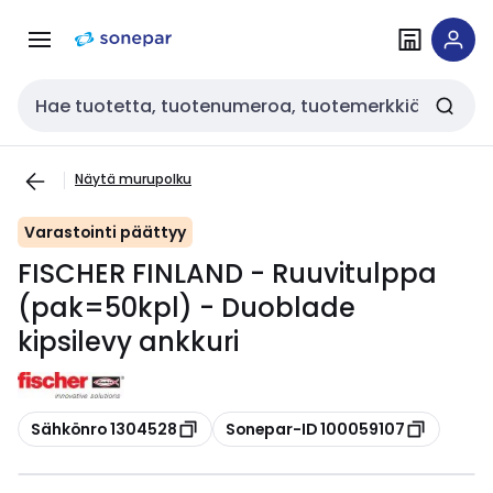
Siirry
Siirry
navigointiin
sisältöön
Haku
Näytä murupolku
Varastointi päättyy
FISCHER FINLAND - Ruuvitulppa
(pak=50kpl) - Duoblade
kipsilevy ankkuri
Kopioi
Kopioi
Sähkönro 1304528
Sonepar-ID 100059107