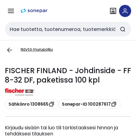
Siirry
Siirry
navigointiin
sisältöön
Haku
Näytä murupolku
FISCHER FINLAND - Johdinside - FF
8-32 DF, paketissa 100 kpl
Kopioi
Kopioi
Sähkönro 1308665
Sonepar-ID 100287617
Kirjaudu sisään tai luo tili tarkistaaksesi hinnan ja
tehdäksesi tilauksen