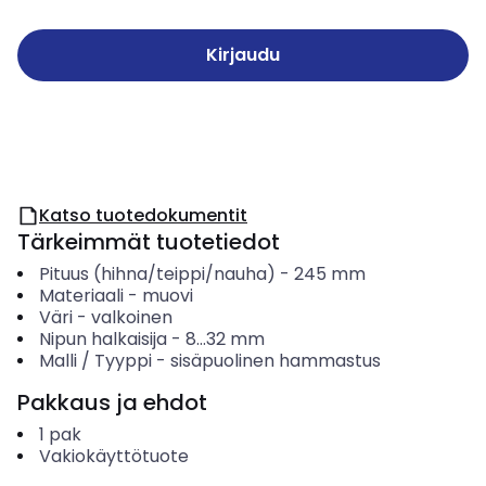
Kirjaudu
Katso tuotedokumentit
Tärkeimmät tuotetiedot
Pituus (hihna/teippi/nauha)
-
245
mm
Materiaali
-
muovi
Väri
-
valkoinen
Nipun halkaisija
-
8...32
mm
Malli / Tyyppi
-
sisäpuolinen hammastus
Pakkaus ja ehdot
1
pak
Vakiokäyttötuote