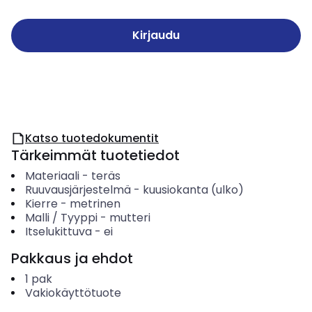
Kirjaudu
Katso tuotedokumentit
Tärkeimmät tuotetiedot
Materiaali
-
teräs
Ruuvausjärjestelmä
-
kuusiokanta (ulko)
Kierre
-
metrinen
Malli / Tyyppi
-
mutteri
Itselukittuva
-
ei
Pakkaus ja ehdot
1
pak
Vakiokäyttötuote