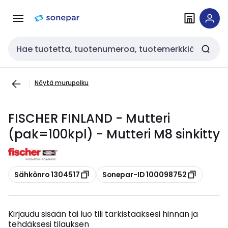
Siirry
Siirry
navigointiin
sisältöön
Haku
Näytä murupolku
FISCHER FINLAND - Mutteri
(pak=100kpl) - Mutteri M8 sinkitty
Kopioi
Kopioi
Sähkönro 1304517
Sonepar-ID 100098752
Kirjaudu sisään tai luo tili tarkistaaksesi hinnan ja
tehdäksesi tilauksen