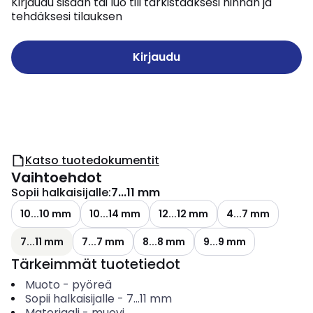
Kirjaudu sisään tai luo tili tarkistaaksesi hinnan ja
tehdäksesi tilauksen
Kirjaudu
Katso tuotedokumentit
Vaihtoehdot
Sopii halkaisijalle
:
7...11 mm
10...10 mm
10...14 mm
12...12 mm
4...7 mm
7...11 mm
7...7 mm
8...8 mm
9...9 mm
Tärkeimmät tuotetiedot
Muoto
-
pyöreä
Sopii halkaisijalle
-
7...11
mm
Materiaali
-
muovi