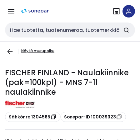
Siirry
Siirry
navigointiin
sisältöön
Haku
Näytä murupolku
FISCHER FINLAND - Naulakiinnike
(pak=100kpl) - MNS 7-11
naulakiinnike
Kopioi
Kopioi
Sähkönro 1304565
Sonepar-ID 100039323