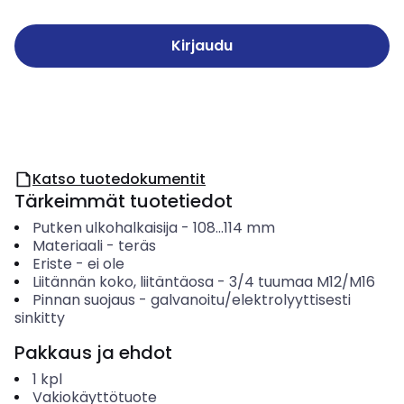
Kirjaudu
Katso tuotedokumentit
Tärkeimmät tuotetiedot
Putken ulkohalkaisija
-
108...114
mm
Materiaali
-
teräs
Eriste
-
ei ole
Liitännän koko, liitäntäosa
-
3/4 tuumaa M12/M16
Pinnan suojaus
-
galvanoitu/elektrolyyttisesti
sinkitty
Pakkaus ja ehdot
1
kpl
Vakiokäyttötuote