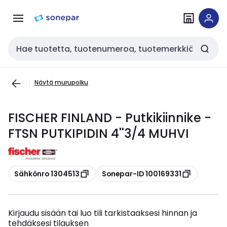
Siirry
Siirry
navigointiin
sisältöön
Haku
Näytä murupolku
FISCHER FINLAND - Putkikiinnike -
FTSN PUTKIPIDIN 4''3/4 MUHVI
Kopioi
Kopioi
Sähkönro 1304513
Sonepar-ID 100169331
Kirjaudu sisään tai luo tili tarkistaaksesi hinnan ja
tehdäksesi tilauksen