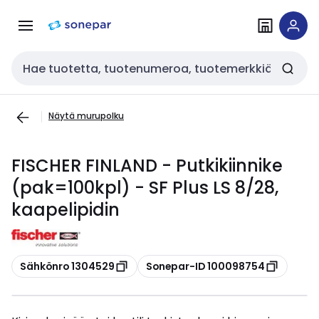
Siirry
Siirry
navigointiin
sisältöön
Haku
Näytä murupolku
FISCHER FINLAND - Putkikiinnike
(pak=100kpl) - SF Plus LS 8/28,
kaapelipidin
Kopioi
Kopioi
Sähkönro 1304529
Sonepar-ID 100098754