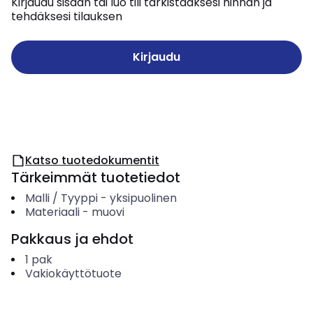
Kirjaudu sisään tai luo tili tarkistaaksesi hinnan ja
tehdäksesi tilauksen
Kirjaudu
Katso tuotedokumentit
Tärkeimmät tuotetiedot
Malli / Tyyppi
-
yksipuolinen
Materiaali
-
muovi
Pakkaus ja ehdot
1
pak
Vakiokäyttötuote