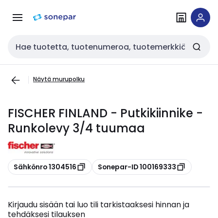
Siirry
Siirry
navigointiin
sisältöön
Haku
Näytä murupolku
FISCHER FINLAND - Putkikiinnike -
Runkolevy 3/4 tuumaa
Kopioi
Kopioi
Sähkönro 1304516
Sonepar-ID 100169333
Kirjaudu sisään tai luo tili tarkistaaksesi hinnan ja
tehdäksesi tilauksen