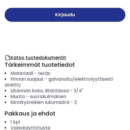
Kirjaudu
Katso tuotedokumentit
Tärkeimmät tuotetiedot
Materiaali
-
teräs
Pinnan suojaus
-
galvanoitu/elektrolyyttisesti
sinkitty
Liitännän koko, liitäntäosa
-
3/4"
Muoto
-
suorakulmainen
Kiinnitysreikien lukumäärä
-
2
Pakkaus ja ehdot
1
kpl
Vakiokäyttötuote