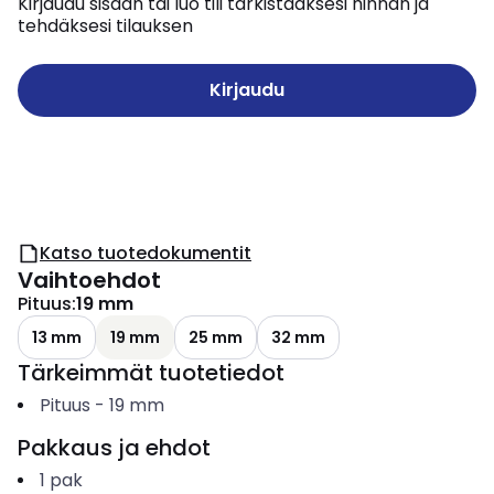
Kirjaudu sisään tai luo tili tarkistaaksesi hinnan ja
tehdäksesi tilauksen
Kirjaudu
Katso tuotedokumentit
Vaihtoehdot
Pituus
:
19 mm
13 mm
19 mm
25 mm
32 mm
Tärkeimmät tuotetiedot
Pituus
-
19
mm
Pakkaus ja ehdot
1
pak