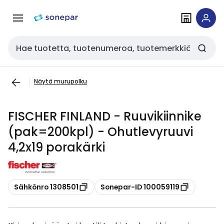
Siirry
Siirry
navigointiin
sisältöön
Haku
Näytä murupolku
FISCHER FINLAND - Ruuvikiinnike
(pak=200kpl) - Ohutlevyruuvi
4,2x19 porakärki
Kopioi
Kopioi
Sähkönro 1308501
Sonepar-ID 100059119