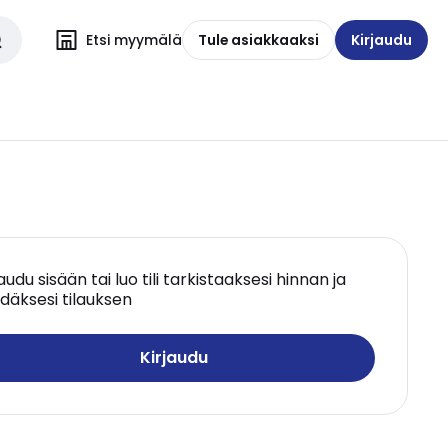
Etsi myymälä
Tule asiakkaaksi
Kirjaudu
jaudu sisään tai luo tili tarkistaaksesi hinnan ja
däksesi tilauksen
Kirjaudu