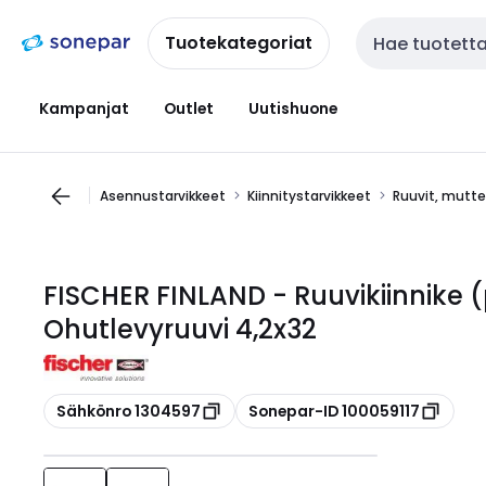
Siirry
Siirry
navigointiin
sisältöön
Tuotekategoriat
Haku
Kampanjat
Outlet
Uutishuone
Asennustarvikkeet
Kiinnitystarvikkeet
Ruuvit, mutter
FISCHER FINLAND - Ruuvikiinnike
Ohutlevyruuvi 4,2x32
Kopioi
Kopioi
Sähkönro 1304597
Sonepar-ID 100059117