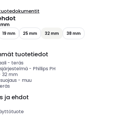
tuotedokumentit
ehdot
 mm
19 mm
25 mm
32 mm
38 mm
mmät tuotetiedot
ali
-
teräs
sjärjestelmä
-
Phillips PH
-
32
mm
 suojaus
-
muu
teräs
s ja ehdot
äyttötuote