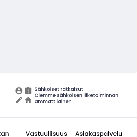
Sähköiset ratkaisut
Olemme sähköisen liiketoiminnan
ammattilainen
kan
Vastuullisuus
Asiakaspalvelu