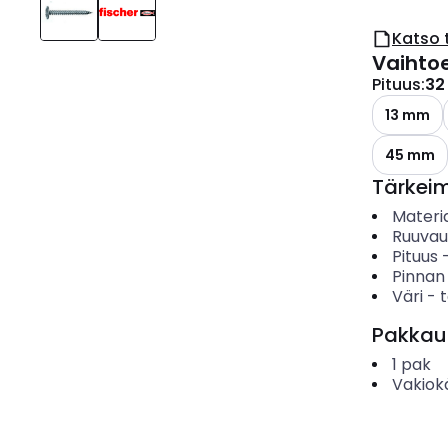
Katso 
Vaihto
Pituus
:
32
13 mm
45 mm
Tärkei
Materia
Ruuvau
Pituus
Pinnan
Väri
-
Pakkau
1
pak
Vakiok