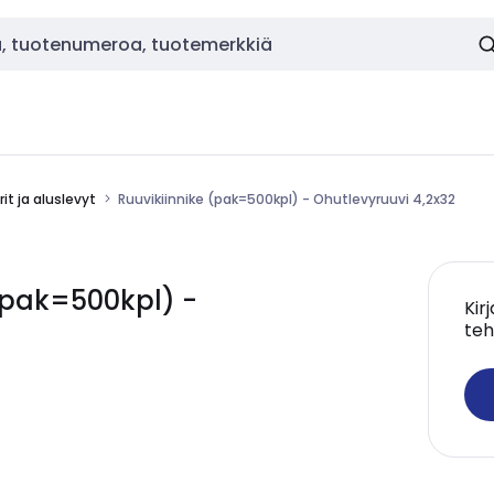
it ja aluslevyt
Ruuvikiinnike (pak=500kpl) - Ohutlevyruuvi 4,2x32
 (pak=500kpl) -
Kir
teh