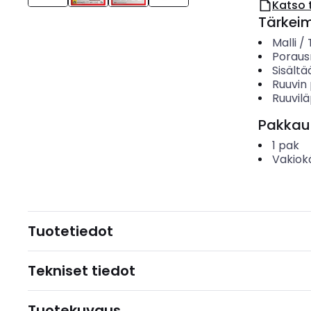
Katso 
Tärkei
Malli /
Porausr
Sisältä
Ruuvin 
Ruuvilä
Pakkau
1
pak
Vakiok
Tuotetiedot
Tekniset tiedot
Tuotekuvaus