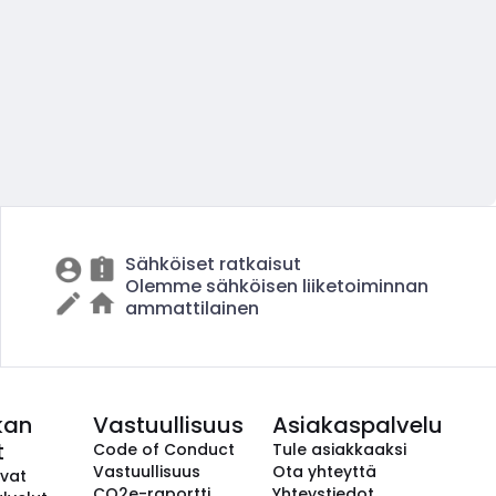
Sähköiset ratkaisut
Olemme sähköisen liiketoiminnan
ammattilainen
kan
Vastuullisuus
Asiakaspalvelu
t
Code of Conduct
Tule asiakkaaksi
Vastuullisuus
Ota yhteyttä
avat
CO2e-raportti
Yhteystiedot