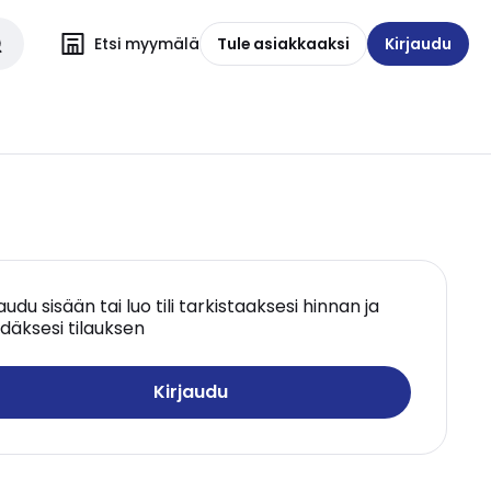
Etsi myymälä
Tule asiakkaaksi
Kirjaudu
jaudu sisään tai luo tili tarkistaaksesi hinnan ja
däksesi tilauksen
Kirjaudu