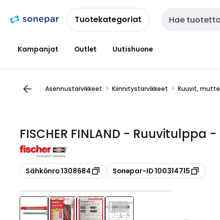
Siirry
Siirry
navigointiin
sisältöön
Tuotekategoriat
Haku
Kampanjat
Outlet
Uutishuone
Asennustarvikkeet
Kiinnitystarvikkeet
Ruuvit, mutter
FISCHER FINLAND - Ruuvitulppa - 
Kopioi
Kopioi
Sähkönro 1308684
Sonepar-ID 100314715