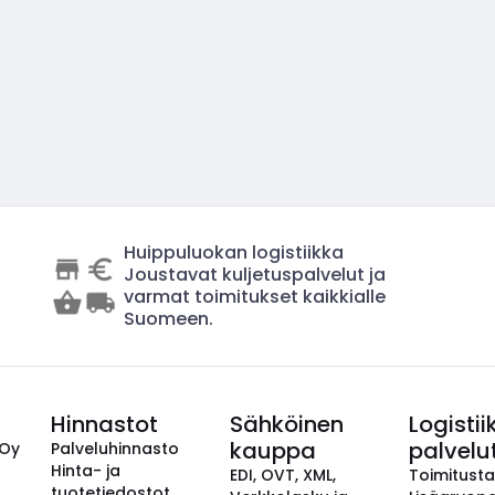
Huippuluokan logistiikka
Joustavat kuljetuspalvelut ja
varmat toimitukset kaikkialle
Suomeen.
Hinnastot
Sähköinen
Logistii
kauppa
palvelu
 Oy
Palveluhinnasto
Hinta- ja
EDI, OVT, XML,
Toimitust
tuotetiedostot