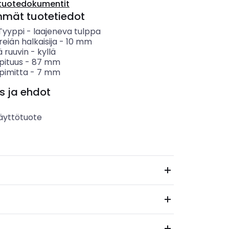
tuotedokumentit
mmät tuotetiedot
 Tyyppi
-
laajeneva tulppa
eiän halkaisija
-
10
mm
ä ruuvin
-
kyllä
pituus
-
87
mm
pimitta
-
7
mm
s ja ehdot
äyttötuote