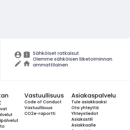
Sähköiset ratkaisut
Olemme sähköisen liiketoiminnan
ammattilainen
kan
Vastuullisuus
Asiakaspalvelu
t
Code of Conduct
Tule asiakkaaksi
Vastuullisuus
Ota yhteyttä
avat
CO2e-raportti
Yhteystiedot
lvelut
Asiakastili
ipalvelut
Asiakkaalle
to