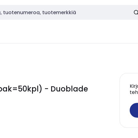
Kir
(pak=50kpl) - Duoblade
teh