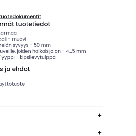
tuotedokumentit
mmät tuotetiedot
harmaa
ali
-
muovi
reiän syvyys
-
50
mm
uveille, joiden halkaisija on
-
4...5
mm
 Tyyppi
-
kipsilevytulppa
s ja ehdot
äyttötuote