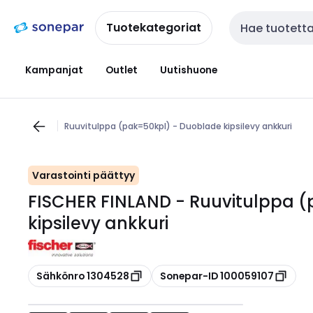
Siirry
Siirry
navigointiin
sisältöön
Tuotekategoriat
Haku
Kampanjat
Outlet
Uutishuone
Ruuvitulppa (pak=50kpl) - Duoblade kipsilevy ankkuri
Varastointi päättyy
FISCHER FINLAND - Ruuvitulppa 
kipsilevy ankkuri
Kopioi
Kopioi
Sähkönro 1304528
Sonepar-ID 100059107