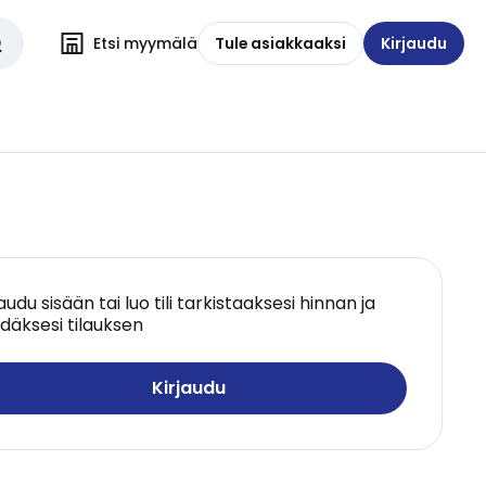
Etsi myymälä
Tule asiakkaaksi
Kirjaudu
jaudu sisään tai luo tili tarkistaaksesi hinnan ja
däksesi tilauksen
Kirjaudu