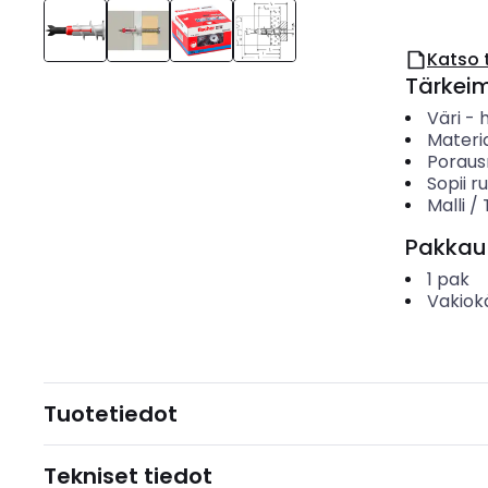
Katso 
Tärkei
Väri
-
Materia
Poraus
Sopii ru
Malli /
Pakkau
1
pak
Vakiok
Tuotetiedot
Tekniset tiedot