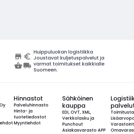
Huippuluokan logistiikka
Joustavat kuljetuspalvelut ja
varmat toimitukset kaikkialle
Suomeen.
Hinnastot
Sähköinen
Logistii
kauppa
palvelu
 Oy
Palveluhinnasto
Hinta- ja
EDI, OVT, XML,
Toimitust
tuotetiedostot
Verkkolasku ja
Lisäarvopa
aehdot
Myyntiehdot
Punchout
Varastoint
Asiakasvarasto APP
Omavaras