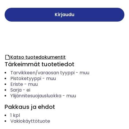
Kirjaudu
Katso tuotedokumentit
Tärkeimmät tuotetiedot
Tarvikkeen/varaosan tyyppi
-
muu
Pistoketyyppi
-
muu
Eriste
-
muu
Sarja
-
ei
Ylijännitesuojausluokka
-
muu
Pakkaus ja ehdot
1
kpl
Vakiokäyttötuote