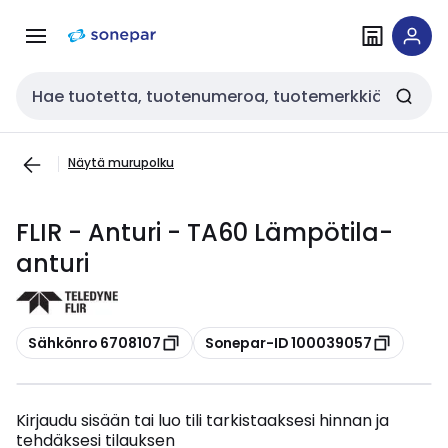
Siirry
Siirry
navigointiin
sisältöön
Haku
Näytä murupolku
FLIR - Anturi - TA60 Lämpötila-
anturi
Kopioi
Kopioi
Sähkönro 6708107
Sonepar-ID 100039057
Kirjaudu sisään tai luo tili tarkistaaksesi hinnan ja
tehdäksesi tilauksen