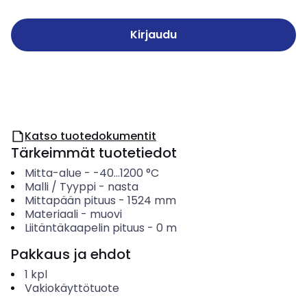
Kirjaudu
Katso tuotedokumentit
Tärkeimmät tuotetiedot
Mitta-alue
-
-40...1200
°C
Malli / Tyyppi
-
nasta
Mittapään pituus
-
1524
mm
Materiaali
-
muovi
Liitäntäkaapelin pituus
-
0
m
Pakkaus ja ehdot
1
kpl
Vakiokäyttötuote