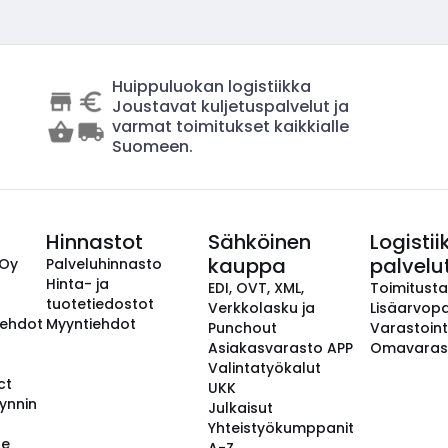
Huippuluokan logistiikka
Joustavat kuljetuspalvelut ja
varmat toimitukset kaikkialle
Suomeen.
Hinnastot
Sähköinen
Logistii
kauppa
palvelu
 Oy
Palveluhinnasto
Hinta- ja
EDI, OVT, XML,
Toimitust
tuotetiedostot
Verkkolasku ja
Lisäarvopa
aehdot
Myyntiehdot
Punchout
Varastoint
Asiakasvarasto APP
Omavaras
Valintatyökalut
ct
UKK
ynnin
Julkaisut
Yhteistyökumppanit
se