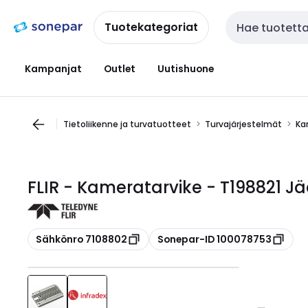
Siirry
Siirry
navigointiin
sisältöön
Tuotekategoriat
Haku
Kampanjat
Outlet
Uutishuone
Tietoliikenne ja turvatuotteet
Turvajärjestelmät
Ka
FLIR - Kameratarvike - T198821 J
Kopioi
Kopioi
Sähkönro 7108802
Sonepar-ID 100078753