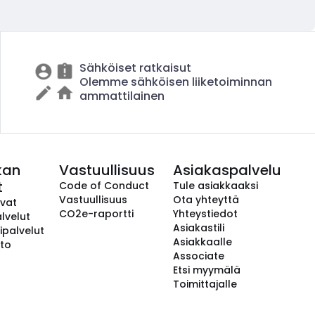
Sähköiset ratkaisut
Olemme sähköisen liiketoiminnan
ammattilainen
kan
Vastuullisuus
Asiakaspalvelu
t
Code of Conduct
Tule asiakkaaksi
Vastuullisuus
Ota yhteyttä
avat
CO2e-raportti
Yhteystiedot
lvelut
Asiakastili
ipalvelut
Asiakkaalle
to
Associate
Etsi myymälä
Toimittajalle