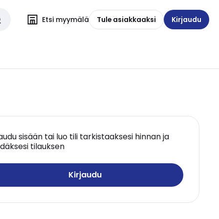
Etsi myymälä
Tule asiakkaaksi
Kirjaudu
jaudu sisään tai luo tili tarkistaaksesi hinnan ja
däksesi tilauksen
Kirjaudu