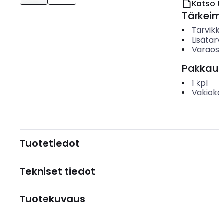
Katso 
Tärkei
Tarvik
Lisätar
Varao
Pakkau
1
kpl
Vakiok
Tuotetiedot
Tekniset tiedot
Tuotekuvaus