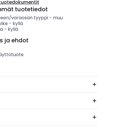
tuotedokumentit
mmät tuotetiedot
keen/varaosan tyyppi
-
muu
vike
-
kyllä
sa
-
kyllä
s ja ehdot
äyttötuote