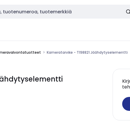
meravalvontatuotteet
Kameratarvike - T198821 Jäähdytyselementti
äähdytyselementti
Kir
teh