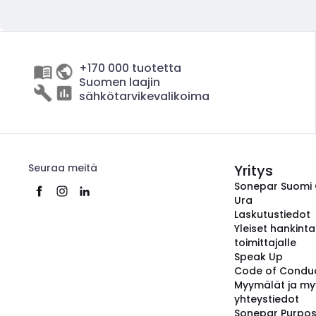
+170 000 tuotetta
Suomen laajin
sähkötarvikevalikoima
Seuraa meitä
Yritys
Sonepar Suomi
Ura
Laskutustiedot
Yleiset hankint
toimittajalle
Speak Up
Code of Condu
Myymälät ja my
yhteystiedot
Sonepar Purpo