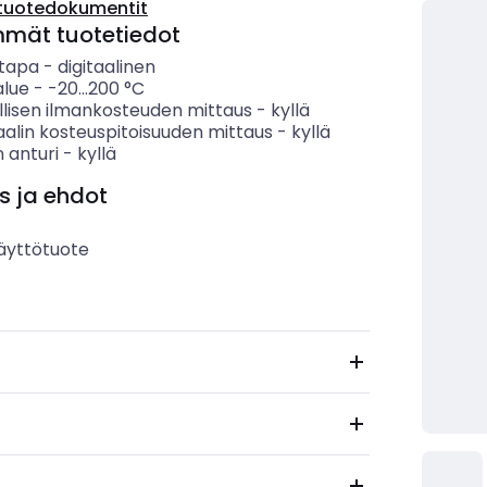
tuotedokumentit
mmät tuotetiedot
tapa
-
digitaalinen
alue
-
-20...200
°C
llisen ilmankosteuden mittaus
-
kyllä
aalin kosteuspitoisuuden mittaus
-
kyllä
n anturi
-
kyllä
s ja ehdot
äyttötuote