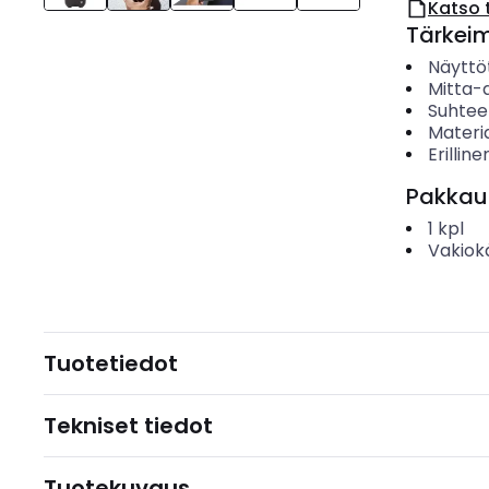
Katso 
Tärkei
Näyttö
Mitta-
Suhtee
Materi
Erilline
Pakkau
1
kpl
Vakiok
Tuotetiedot
Tekniset tiedot
Tuotekuvaus