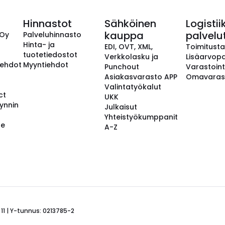
Hinnastot
Sähköinen
Logistii
kauppa
palvelu
 Oy
Palveluhinnasto
Hinta- ja
EDI, OVT, XML,
Toimitust
tuotetiedostot
Verkkolasku ja
Lisäarvopa
aehdot
Myyntiehdot
Punchout
Varastoint
Asiakasvarasto APP
Omavaras
Valintatyökalut
ct
UKK
ynnin
Julkaisut
Yhteistyökumppanit
se
A-Z
 11 | Y-tunnus: 0213785-2