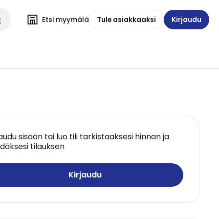
Etsi myymälä
Tule asiakkaaksi
Kirjaudu
jaudu sisään tai luo tili tarkistaaksesi hinnan ja
däksesi tilauksen
Kirjaudu