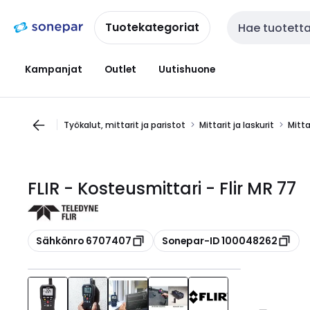
Siirry
Siirry
navigointiin
sisältöön
Tuotekategoriat
Haku
Kampanjat
Outlet
Uutishuone
Työkalut, mittarit ja paristot
Mittarit ja laskurit
Mitta
FLIR - Kosteusmittari - Flir MR 77
Kopioi
Kopioi
Sähkönro 6707407
Sonepar-ID 100048262