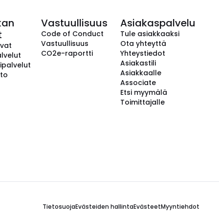
kan
Vastuullisuus
Asiakaspalvelu
t
Code of Conduct
Tule asiakkaaksi
Vastuullisuus
Ota yhteyttä
avat
CO2e-raportti
Yhteystiedot
lvelut
Asiakastili
ipalvelut
Asiakkaalle
to
Associate
Etsi myymälä
Toimittajalle
Tietosuoja
Evästeiden hallinta
Evästeet
Myyntiehdot