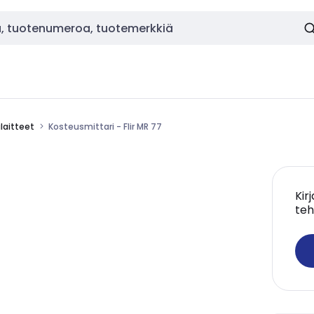
laitteet
Kosteusmittari - Flir MR 77
Kir
teh