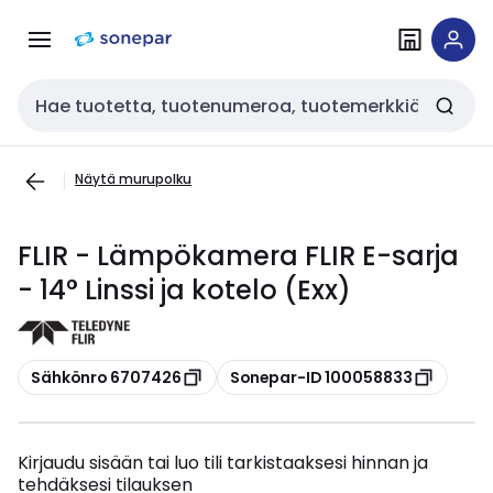
Siirry
Siirry
navigointiin
sisältöön
Haku
Näytä murupolku
FLIR - Lämpökamera FLIR E-sarja
- 14° Linssi ja kotelo (Exx)
Kopioi
Kopioi
Sähkönro 6707426
Sonepar-ID 100058833
Kirjaudu sisään tai luo tili tarkistaaksesi hinnan ja
tehdäksesi tilauksen