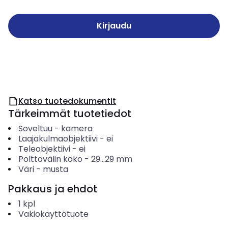
Kirjaudu
Katso tuotedokumentit
Tärkeimmät tuotetiedot
Soveltuu
-
kamera
Laajakulmaobjektiivi
-
ei
Teleobjektiivi
-
ei
Polttovälin koko
-
29...29
mm
Väri
-
musta
Pakkaus ja ehdot
1
kpl
Vakiokäyttötuote