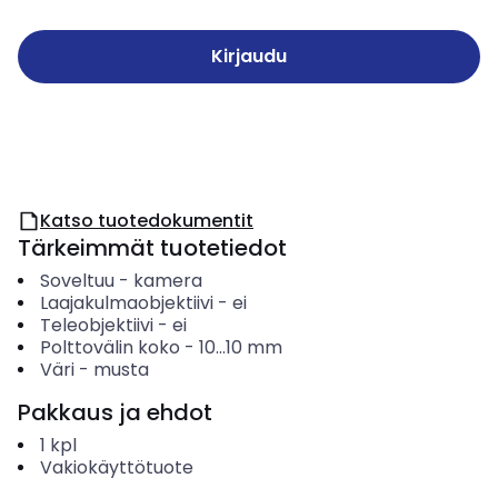
Kirjaudu
Katso tuotedokumentit
Tärkeimmät tuotetiedot
Soveltuu
-
kamera
Laajakulmaobjektiivi
-
ei
Teleobjektiivi
-
ei
Polttovälin koko
-
10...10
mm
Väri
-
musta
Pakkaus ja ehdot
1
kpl
Vakiokäyttötuote