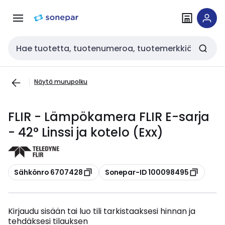
Siirry
Siirry
navigointiin
sisältöön
Haku
Näytä murupolku
FLIR - Lämpökamera FLIR E-sarja
- 42° Linssi ja kotelo (Exx)
Kopioi
Kopioi
Sähkönro 6707428
Sonepar-ID 100098495
Kirjaudu sisään tai luo tili tarkistaaksesi hinnan ja
tehdäksesi tilauksen