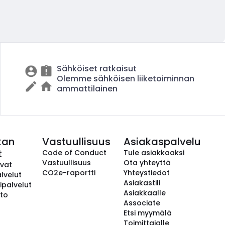
Sähköiset ratkaisut
Olemme sähköisen liiketoiminnan
ammattilainen
kan
Vastuullisuus
Asiakaspalvelu
t
Code of Conduct
Tule asiakkaaksi
Vastuullisuus
Ota yhteyttä
avat
CO2e-raportti
Yhteystiedot
lvelut
Asiakastili
ipalvelut
Asiakkaalle
to
Associate
Etsi myymälä
Toimittajalle