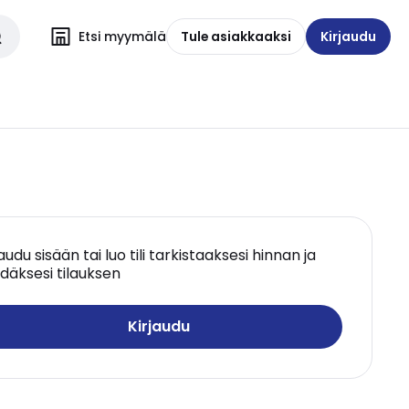
Etsi myymälä
Tule asiakkaaksi
Kirjaudu
jaudu sisään tai luo tili tarkistaaksesi hinnan ja
däksesi tilauksen
Kirjaudu