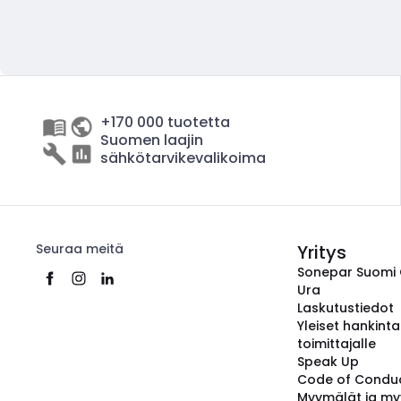
+170 000 tuotetta
Suomen laajin
sähkötarvikevalikoima
Seuraa meitä
Yritys
Sonepar Suomi
Ura
Laskutustiedot
Yleiset hankint
toimittajalle
Speak Up
Code of Condu
Myymälät ja my