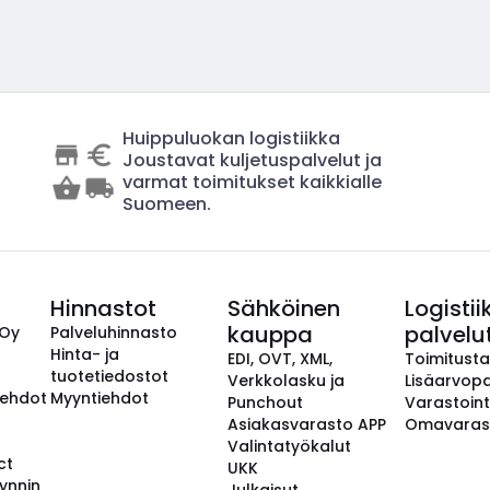
Huippuluokan logistiikka
Joustavat kuljetuspalvelut ja
varmat toimitukset kaikkialle
Suomeen.
Hinnastot
Sähköinen
Logistii
kauppa
palvelu
 Oy
Palveluhinnasto
Hinta- ja
EDI, OVT, XML,
Toimitust
tuotetiedostot
Verkkolasku ja
Lisäarvopa
aehdot
Myyntiehdot
Punchout
Varastoint
Asiakasvarasto APP
Omavaras
Valintatyökalut
ct
UKK
ynnin