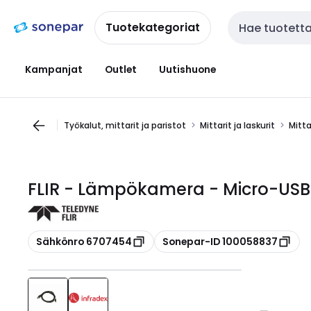
Siirry
Siirry
navigointiin
sisältöön
Tuotekategoriat
Haku
Kampanjat
Outlet
Uutishuone
Työkalut, mittarit ja paristot
Mittarit ja laskurit
Mitta
FLIR - Lämpökamera - Micro-USB 
Kopioi
Kopioi
Sähkönro 6707454
Sonepar-ID 100058837