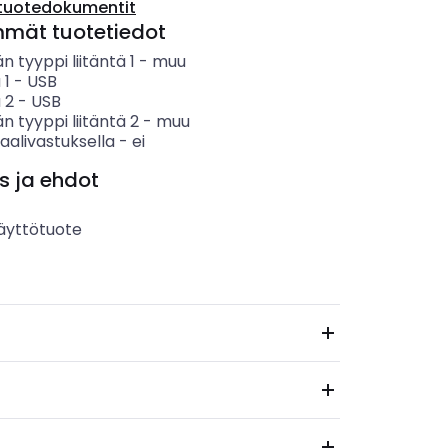
tuotedokumentit
mmät tuotetiedot
än tyyppi liitäntä 1
-
muu
 1
-
USB
 2
-
USB
än tyyppi liitäntä 2
-
muu
aalivastuksella
-
ei
s ja ehdot
äyttötuote