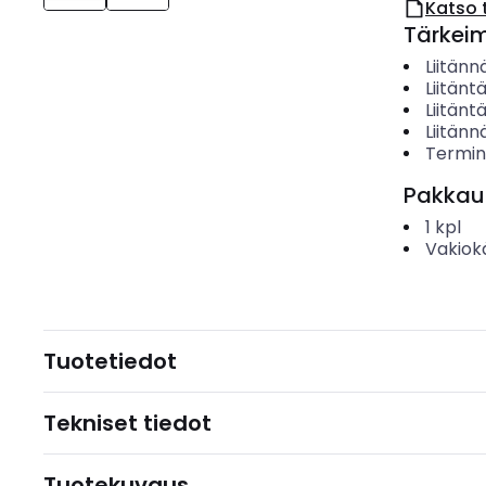
Katso 
Tärkei
Liitänn
Liitäntä
Liitäntä
Liitänn
Termin
Pakkau
1
kpl
Vakiok
Tuotetiedot
Tekniset tiedot
Tuotekuvaus