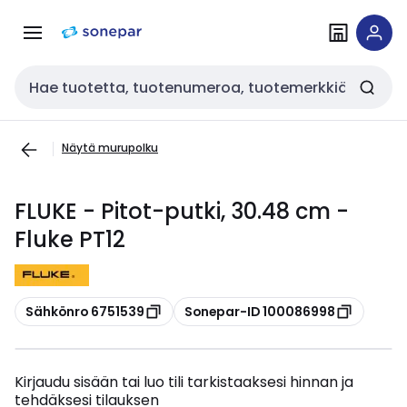
Siirry
Siirry
navigointiin
sisältöön
Haku
Näytä murupolku
FLUKE - Pitot-putki, 30.48 cm -
Fluke PT12
Kopioi
Kopioi
Sähkönro 6751539
Sonepar-ID 100086998
Kirjaudu sisään tai luo tili tarkistaaksesi hinnan ja
tehdäksesi tilauksen