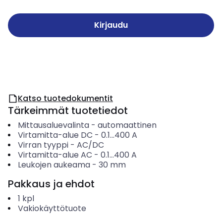
Kirjaudu
Katso tuotedokumentit
Tärkeimmät tuotetiedot
Mittausaluevalinta
-
automaattinen
Virtamitta-alue DC
-
0.1...400
A
Virran tyyppi
-
AC/DC
Virtamitta-alue AC
-
0.1...400
A
Leukojen aukeama
-
30
mm
Pakkaus ja ehdot
1
kpl
Vakiokäyttötuote