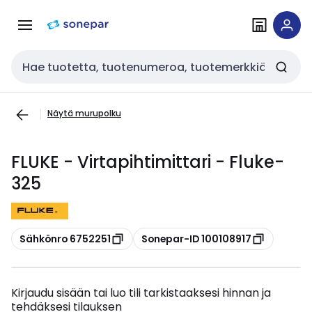
Siirry
Siirry
navigointiin
sisältöön
Haku
Näytä murupolku
FLUKE - Virtapihtimittari - Fluke-
325
Kopioi
Kopioi
Sähkönro 6752251
Sonepar-ID 100108917
Kirjaudu sisään tai luo tili tarkistaaksesi hinnan ja
tehdäksesi tilauksen