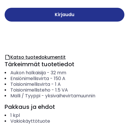
Kirjaudu
Katso tuotedokumentit
Tärkeimmät tuotetiedot
Aukon halkaisija
-
32
mm
Ensiönimellisvirta
-
150
A
Toisionimellisvirta
-
1
A
Toisionimellisteho
-
1.5
VA
Malli / Tyyppi
-
yksivaihevirtamuunnin
Pakkaus ja ehdot
1
kpl
Vakiokäyttötuote