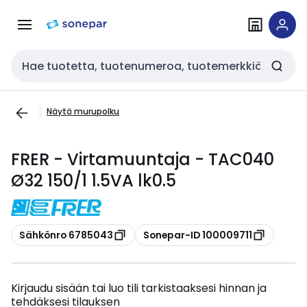
Siirry
Siirry
navigointiin
sisältöön
Haku
Näytä murupolku
FRER - Virtamuuntaja - TAC040
Ø32 150/1 1.5VA lk0.5
Kopioi
Kopioi
Sähkönro 6785043
Sonepar-ID 100009711
Kirjaudu sisään tai luo tili tarkistaaksesi hinnan ja
tehdäksesi tilauksen