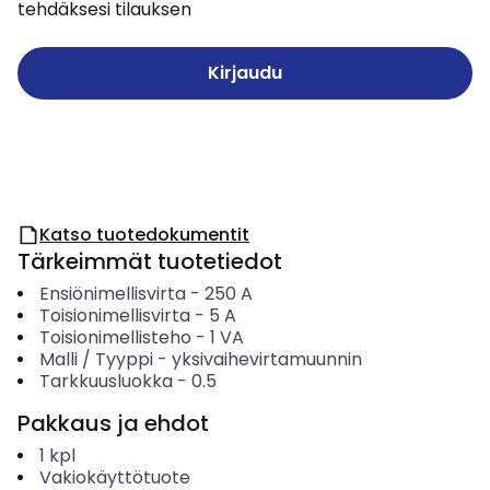
tehdäksesi tilauksen
Kirjaudu
Katso tuotedokumentit
Tärkeimmät tuotetiedot
Ensiönimellisvirta
-
250
A
Toisionimellisvirta
-
5
A
Toisionimellisteho
-
1
VA
Malli / Tyyppi
-
yksivaihevirtamuunnin
Tarkkuusluokka
-
0.5
Pakkaus ja ehdot
1
kpl
Vakiokäyttötuote