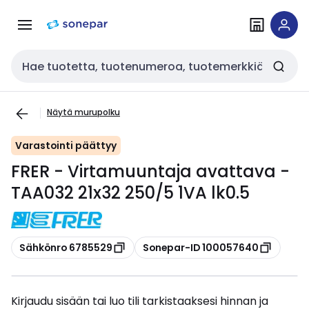
Siirry
Siirry
navigointiin
sisältöön
Haku
Näytä murupolku
Varastointi päättyy
FRER - Virtamuuntaja avattava -
TAA032 21x32 250/5 1VA lk0.5
Kopioi
Kopioi
Sähkönro 6785529
Sonepar-ID 100057640
Kirjaudu sisään tai luo tili tarkistaaksesi hinnan ja